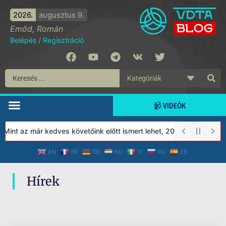
2026.
augusztus 9.
Emőd, Román
Belépés
/
Regisztráció
📹 VIDEÓK
 Mint az már kedves követőink előtt ismert lehet, 2023-tól a Véde
EN
FR
DE
HU
IT
RU
ES
Hírek