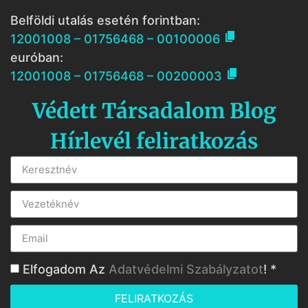
Belföldi utalás esetén forintban:

12001008 – 01756468 – 00100006
euróban:

12001008 – 01756468 – 00200003
Védett Társadalom Blog
Hírlevél feliratkozás
Elfogadom Az
Adatvédelmi Szabályzatot
! *
FELIRATKOZÁS