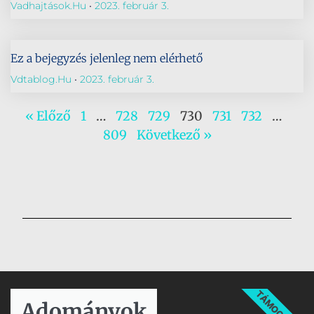
Vadhajtások.hu
2023. február 3.
Ez a bejegyzés jelenleg nem elérhető
Vdtablog.hu
2023. február 3.
« Előző
1
…
728
729
730
731
732
…
809
Következő »
TÁMOGATÁS
Adományok​