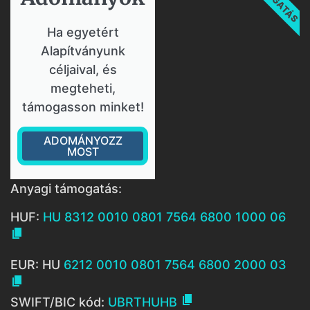
Ha egyetért
Alapítványunk
céljaival, és
megteheti,
támogasson minket!
ADOMÁNYOZZ
MOST
Anyagi támogatás:
HUF:
HU 8312 0010 0801 7564 6800 1000 06

EUR: HU
6212 0010 0801 7564 6800 2000 03


SWIFT/BIC kód:
UBRTHUHB