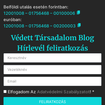
Belföldi utalás esetén forintban:

12001008 – 01756468 – 00100006
euróban:

12001008 – 01756468 – 00200003
Védett Társadalom Blog
Hírlevél feliratkozás
Elfogadom Az
Adatvédelmi Szabályzatot
! *
FELIRATKOZÁS