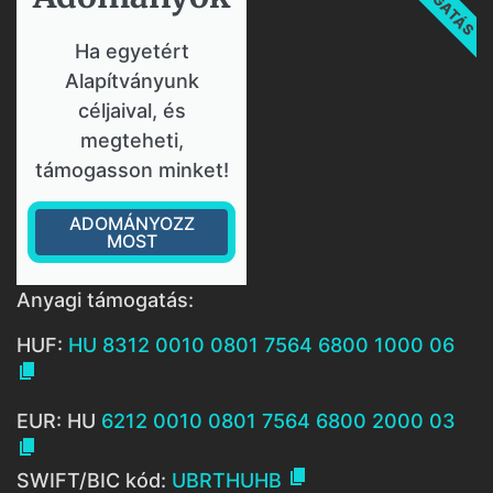
Ha egyetért
Alapítványunk
céljaival, és
megteheti,
támogasson minket!
ADOMÁNYOZZ
MOST
Anyagi támogatás:
HUF:
HU 8312 0010 0801 7564 6800 1000 06

EUR: HU
6212 0010 0801 7564 6800 2000 03


SWIFT/BIC kód:
UBRTHUHB