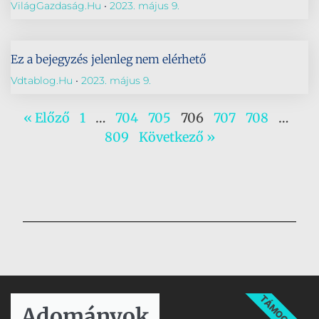
VilágGazdaság.hu
2023. május 9.
Ez a bejegyzés jelenleg nem elérhető
Vdtablog.hu
2023. május 9.
« Előző
1
…
704
705
706
707
708
…
809
Következő »
TÁMOGATÁS
Adományok​