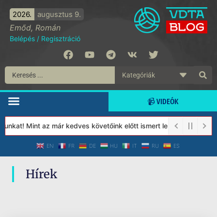
2026.
augusztus 9.
Emőd, Román
Belépés
/
Regisztráció
📹 VIDEÓK
unkat! Mint az már kedves követőink előtt ismert lehet, 2023-tól
EN
FR
DE
HU
IT
RU
ES
Hírek