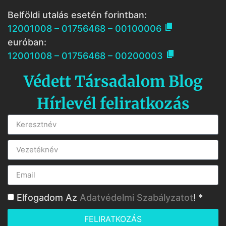
Belföldi utalás esetén forintban:

12001008 – 01756468 – 00100006
euróban:

12001008 – 01756468 – 00200003
Védett Társadalom Blog
Hírlevél feliratkozás
Elfogadom Az
Adatvédelmi Szabályzatot
! *
FELIRATKOZÁS