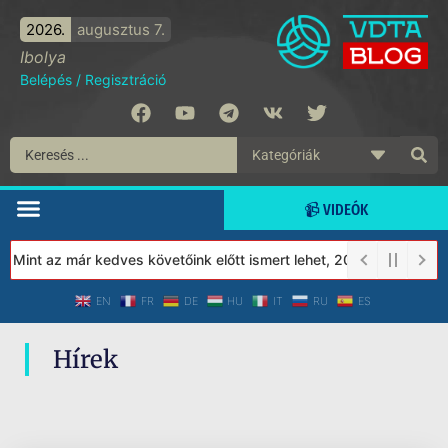
2026.
augusztus 7.
Ibolya
Belépés
/
Regisztráció
📹 VIDEÓK
 Mint az már kedves követőink előtt ismert lehet, 2023-tól a Véd
EN
FR
DE
HU
IT
RU
ES
Hírek