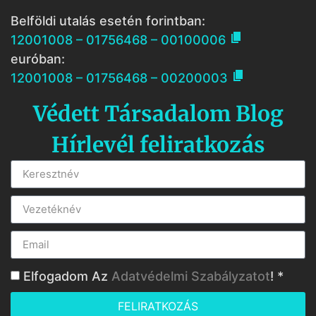
Belföldi utalás esetén forintban:

12001008 – 01756468 – 00100006
euróban:

12001008 – 01756468 – 00200003
Védett Társadalom Blog
Hírlevél feliratkozás
Elfogadom Az
Adatvédelmi Szabályzatot
! *
FELIRATKOZÁS