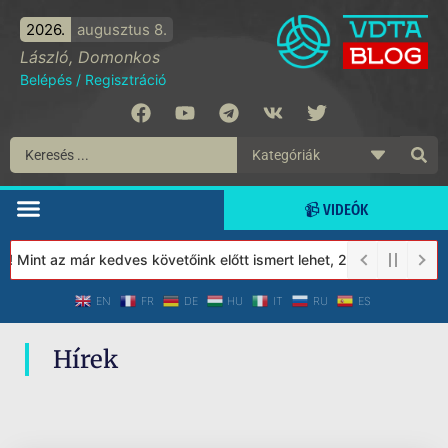
2026.
augusztus 8.
László, Domonkos
Belépés
/
Regisztráció
📹 VIDEÓK
! Mint az már kedves követőink előtt ismert lehet, 2023-tól a Vé
EN
FR
DE
HU
IT
RU
ES
Hírek