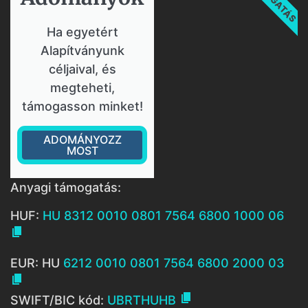
Ha egyetért
Alapítványunk
céljaival, és
megteheti,
támogasson minket!
ADOMÁNYOZZ
MOST
Anyagi támogatás:
HUF:
HU 8312 0010 0801 7564 6800 1000 06

EUR: HU
6212 0010 0801 7564 6800 2000 03


SWIFT/BIC kód:
UBRTHUHB