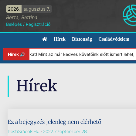
2026.
augusztus 7.
Berta, Bettina
Belépés
/
Regisztráció
Hírek
Biztonság
Családvédelem
Alapítványunkat! Mint az már kedves követőink előtt ismert lehet
Hírek 🔊
Hírek
Ez a bejegyzés jelenleg nem elérhető
PestiSrácok.hu
2022. szeptember 28.