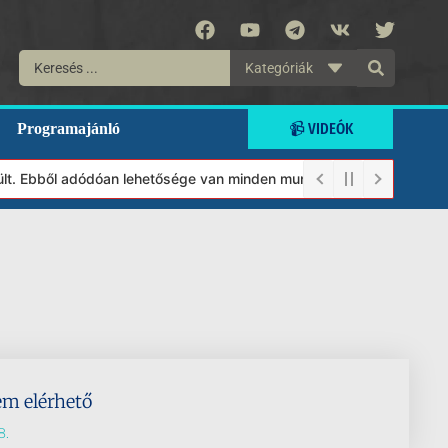
Kategóriák
📹 VIDEÓK
Programajánló
ült. Ebből adódóan lehetősége van minden munkánkat segíteni kívá
em elérhető
8.