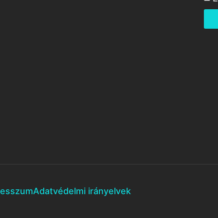
resszum
Adatvédelmi irányelvek