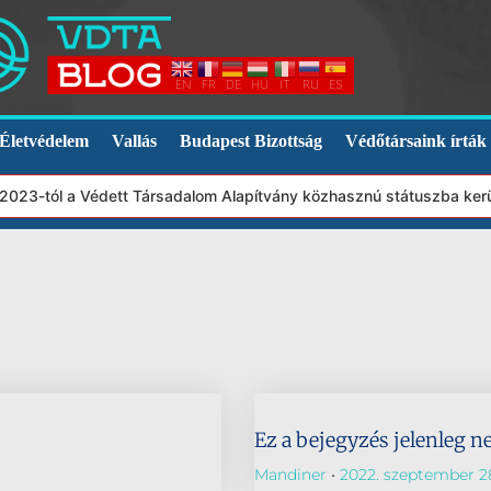
EN
FR
DE
HU
IT
RU
ES
Életvédelem
Vallás
Budapest Bizottság
Védőtársaink írták
, 2023-tól a Védett Társadalom Alapítvány közhasznú státuszba ker
Ez a bejegyzés jelenleg n
Mandiner
2022. szeptember 2