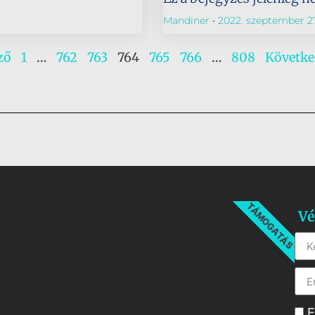
Mandiner
2022. szeptember 27
ző
1
…
762
763
764
765
766
…
808
Követke
TÁMOGATÁS
Vé
E