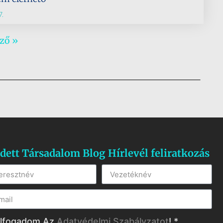
.
ző »
dett Társadalom Blog Hírlevél feliratkozás
lfogadom Az
Adatvédelmi Szabályzatot
! *