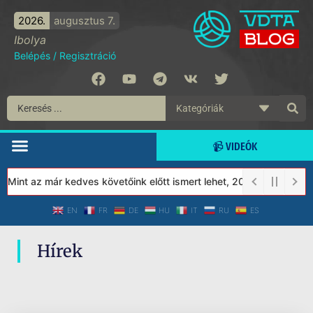
2026.
augusztus 7.
Ibolya
Belépés
/
Regisztráció
📹 VIDEÓK
 Mint az már kedves követőink előtt ismert lehet, 2023-tól a Véd
EN
FR
DE
HU
IT
RU
ES
Hírek