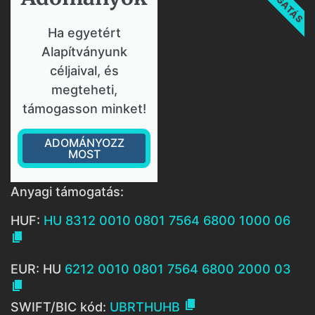
Ha egyetért
Alapítványunk
céljaival, és
megteheti,
támogasson minket!
ADOMÁNYOZZ
MOST
Anyagi támogatás:
HUF:
HU 8312 0010 0801 7564 6800 1000 06

EUR: HU
6212 0010 0801 7564 6800 2000 03


SWIFT/BIC kód:
UBRTHUHB