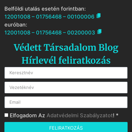
Belföldi utalás esetén forintban:

12001008 – 01756468 – 00100006
euróban:

12001008 – 01756468 – 00200003
Védett Társadalom Blog
Hírlevél feliratkozás
Elfogadom Az
Adatvédelmi Szabályzatot
! *
FELIRATKOZÁS