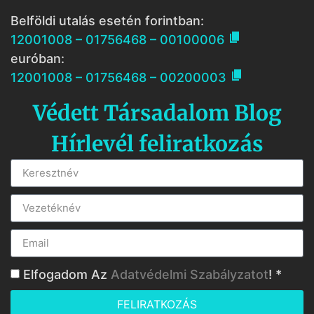
Belföldi utalás esetén forintban:

12001008 – 01756468 – 00100006
euróban:

12001008 – 01756468 – 00200003
Védett Társadalom Blog
Hírlevél feliratkozás
Elfogadom Az
Adatvédelmi Szabályzatot
! *
FELIRATKOZÁS