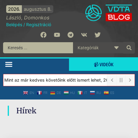
2026.
augusztus 8.
László, Domonkos
Belépés
/
Regisztráció
📹 VIDEÓK
! Mint az már kedves követőink előtt ismert lehet, 2023-tól a Véd
EN
FR
DE
HU
IT
RU
ES
Hírek