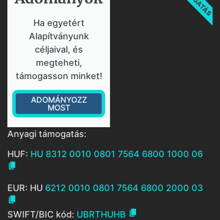
Ha egyetért
Alapítványunk
céljaival, és
megteheti,
támogasson minket!
ADOMÁNYOZZ
MOST
Anyagi támogatás:
HUF:
HU 8312 0010 0801 7564 6800 1000 06

EUR: HU
6212 0010 0801 7564 6800 2000 03


SWIFT/BIC kód:
UBRTHUHB