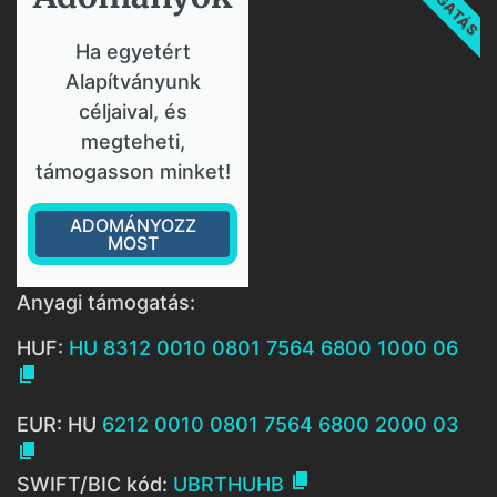
Ha egyetért
Alapítványunk
céljaival, és
megteheti,
támogasson minket!
ADOMÁNYOZZ
MOST
Anyagi támogatás:
HUF:
HU 8312 0010 0801 7564 6800 1000 06

EUR: HU
6212 0010 0801 7564 6800 2000 03


SWIFT/BIC kód:
UBRTHUHB