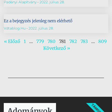
Padányi Alapítvány
2022. július 28.
Ez a bejegyzés jelenleg nem elérhető
Vdtablog.hu
2022. július 28.
« Előző
1
…
779
780
781
782
783
…
809
Következő »
TÁMOGATÁS
Adományok​