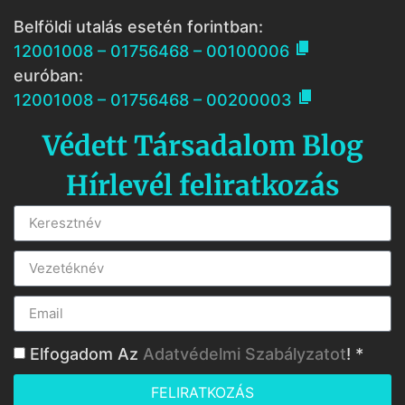
Belföldi utalás esetén forintban:

12001008 – 01756468 – 00100006
euróban:

12001008 – 01756468 – 00200003
Védett Társadalom Blog
Hírlevél feliratkozás
Elfogadom Az
Adatvédelmi Szabályzatot
! *
FELIRATKOZÁS