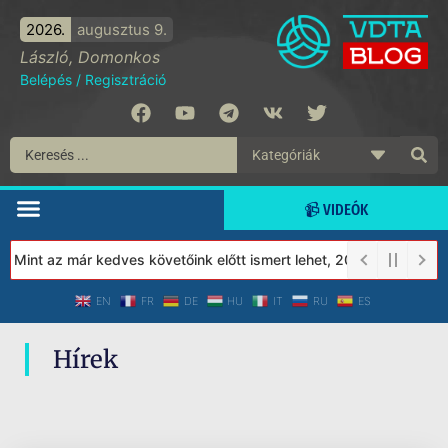
2026.
augusztus 9.
László, Domonkos
Belépés
/
Regisztráció
📹 VIDEÓK
! Mint az már kedves követőink előtt ismert lehet, 2023-tól a Véd
EN
FR
DE
HU
IT
RU
ES
Hírek