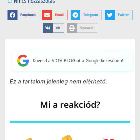
Nincs hozzászólás
Facebook
Email
Telegram
Twitter
VK
Nyomtat
Kövesd a VDTA BLOG-ot a Google keresőben!
Ez a tartalom jelenleg nem elérhető.
Mi a reakciód?