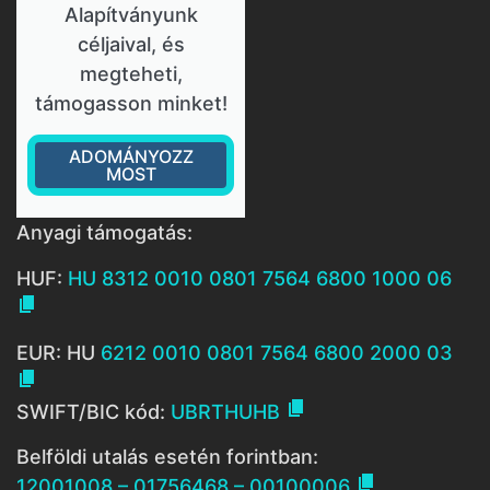
Alapítványunk
céljaival, és
megteheti,
támogasson minket!
ADOMÁNYOZZ
MOST
Anyagi támogatás:
HUF:
HU 8312 0010 0801 7564 6800 1000 06

EUR: HU
6212 0010 0801 7564 6800 2000 03


SWIFT/BIC kód:
UBRTHUHB
Belföldi utalás esetén forintban:

12001008 – 01756468 – 00100006