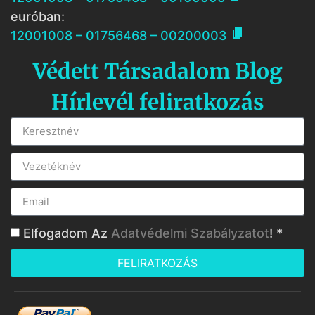
euróban:

12001008 – 01756468 – 00200003
Védett Társadalom Blog
Hírlevél feliratkozás
Elfogadom Az
Adatvédelmi Szabályzatot
! *
FELIRATKOZÁS