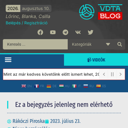
2026.
augusztus 10.
Lőrinc, Blanka, Csilla
Belépés
/
Regisztráció
📹 VIDEÓK
int az már kedves követőink előtt ismert lehet, 2023-tól a Védet
EN
FR
DE
HU
IT
RU
ES
Ez a bejegyzés jelenleg nem elérhető
Rákóczi Piroska
2023. július 23.