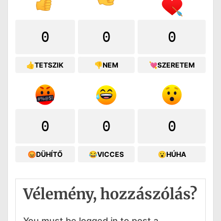
0
0
0
👍TETSZIK
👎NEM
💘SZERETEM
0
0
0
😡DÜHÍTŐ
😂VICCES
😮HÚHA
Vélemény, hozzászólás?
You must be logged in to post a