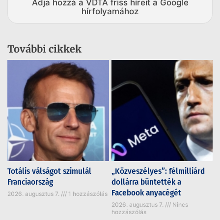
Adja hozzá a VDTA friss híreit a Google
hírfolyamához
További cikkek
Totális válságot szimulál
„Közveszélyes”: félmilliárd
Franciaország
dollárra büntették a
Facebook anyacégét
2026. augusztus 7.
1 hozzászólás
2026. augusztus 7.
Nincs
hozzászólás