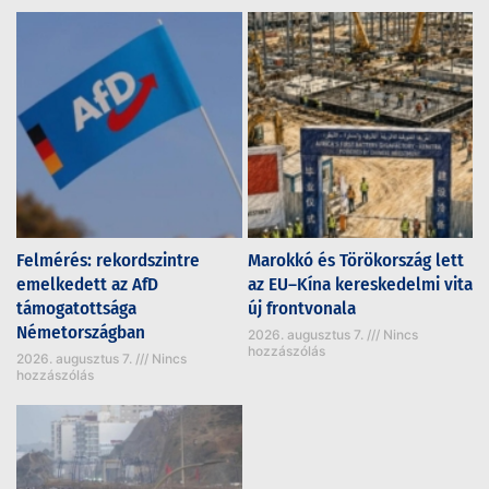
Felmérés: rekordszintre
Marokkó és Törökország lett
emelkedett az AfD
az EU–Kína kereskedelmi vita
támogatottsága
új frontvonala
Németországban
2026. augusztus 7.
Nincs
hozzászólás
2026. augusztus 7.
Nincs
hozzászólás