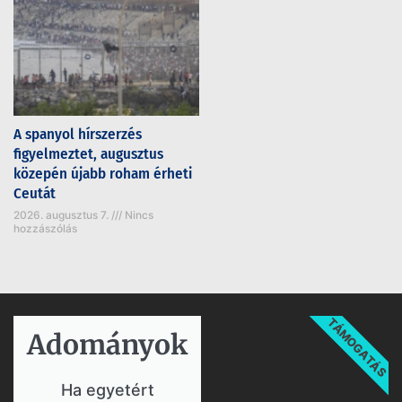
A spanyol hírszerzés
figyelmeztet, augusztus
közepén újabb roham érheti
Ceutát
2026. augusztus 7.
Nincs
hozzászólás
TÁMOGATÁS
Adományok​
Ha egyetért