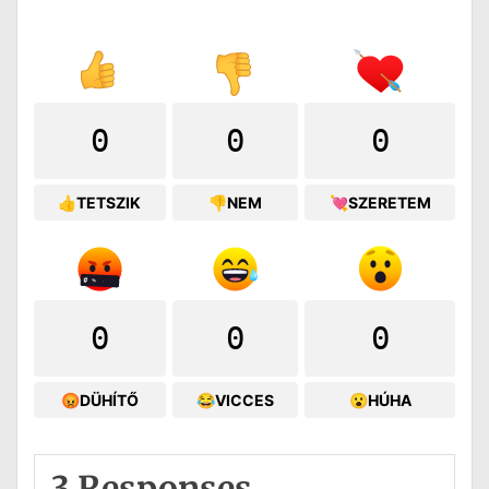
0
0
0
👍TETSZIK
👎NEM
💘SZERETEM
0
0
0
😡DÜHÍTŐ
😂VICCES
😮HÚHA
3 Responses