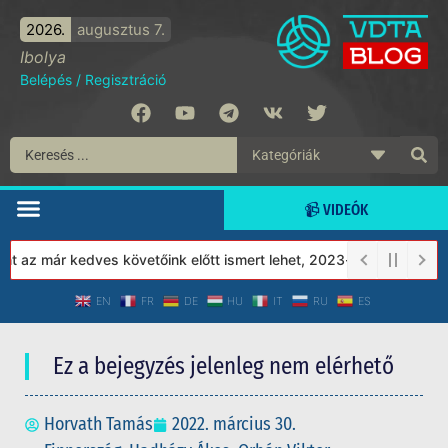
2026.
augusztus 7.
Ibolya
Belépés
/
Regisztráció
📹 VIDEÓK
az már kedves követőink előtt ismert lehet, 2023-tól a Védett Tá
EN
FR
DE
HU
IT
RU
ES
Ez a bejegyzés jelenleg nem elérhető
Horvath Tamás
2022. március 30.