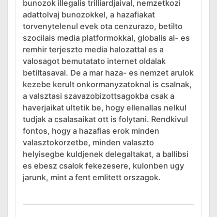
bunozok illegalis trilliardjaival, nemzetkozi
adattolvaj bunozokkel, a hazafiakat
torvenytelenul evek ota cenzurazo, betilto
szocilais media platformokkal, globalis al- es
remhir terjeszto media halozattal es a
valosagot bemutatato internet oldalak
betiltasaval. De a mar haza- es nemzet arulok
kezebe kerult onkormanyzatoknal is csalnak,
a valsztasi szavazobizottsagokba csak a
haverjaikat ultetik be, hogy ellenallas nelkul
tudjak a csalasaikat ott is folytani. Rendkivul
fontos, hogy a hazafias erok minden
valasztokorzetbe, minden valaszto
helyisegbe kuldjenek delegaltakat, a ballibsi
es ebesz csalok fekezesere, kulonben ugy
jarunk, mint a fent emlitett orszagok.