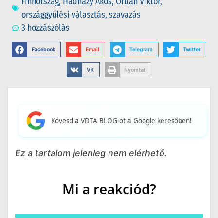
Finnország
,
Hadházy Ákos
,
Orbán Viktor
,
országgyűlési választás
,
szavazás
3 hozzászólás
Facebook
Email
Telegram
Twitter
VK
Nyomtat
Kövesd a VDTA BLOG-ot a Google keresőben!
Ez a tartalom jelenleg nem elérhető.
Mi a reakciód?