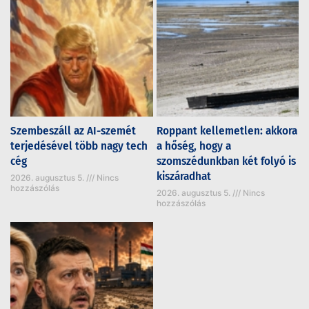
Szembeszáll az AI-szemét
Roppant kellemetlen: akkora
terjedésével több nagy tech
a hőség, hogy a
cég
szomszédunkban két folyó is
kiszáradhat
2026. augusztus 5.
Nincs
hozzászólás
2026. augusztus 5.
Nincs
hozzászólás