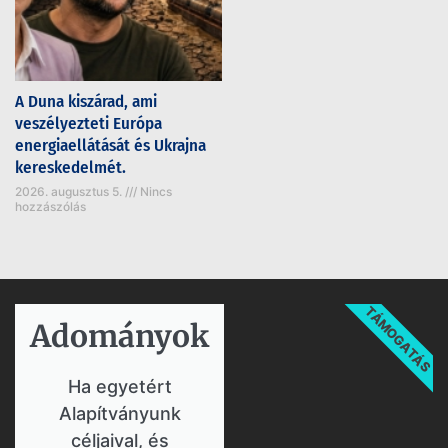
A Duna kiszárad, ami
veszélyezteti Európa
energiaellátását és Ukrajna
kereskedelmét.
2026. augusztus 5.
Nincs
hozzászólás
TÁMOGATÁS
Adományok​
Ha egyetért
Alapítványunk
céljaival, és