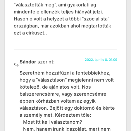
“választották meg”, ami gyakorlatilag
mindenféle ellenzék teljes hiányát jelzi.
Hasonló volt a helyzet a többi “szocialista”
országban, már azokban ahol megtartották
ezt a cirkuszt..
2022. április 8. 01:09
Sándor
szerint:
Szeretném hozzáfűzni a fentebbiekhez,
hogy a “választáson” megjelenni nem volt
kötelező, de ajánlatos volt. Nos
balszerencsémre, vagy szerencsémre
éppen kórházban voltam az egyik
választáson. Bejött egy doktornő és kérte
a személyimet. Kérdeztem tőle:
– Most itt kell választanom?
– Nem, hanem írunk igazolást, mert nem