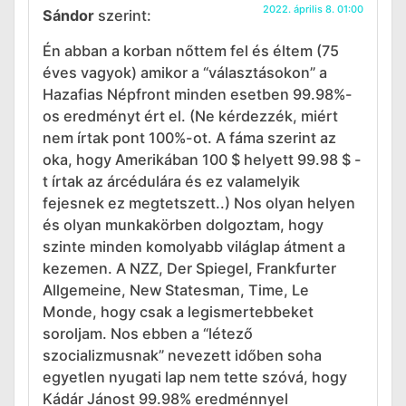
2022. április 8. 01:00
Sándor
szerint:
Én abban a korban nőttem fel és éltem (75
éves vagyok) amikor a “választásokon” a
Hazafias Népfront minden esetben 99.98%-
os eredményt ért el. (Ne kérdezzék, miért
nem írtak pont 100%-ot. A fáma szerint az
oka, hogy Amerikában 100 $ helyett 99.98 $ -
t írtak az árcédulára és ez valamelyik
fejesnek ez megtetszett..) Nos olyan helyen
és olyan munkakörben dolgoztam, hogy
szinte minden komolyabb világlap átment a
kezemen. A NZZ, Der Spiegel, Frankfurter
Allgemeine, New Statesman, Time, Le
Monde, hogy csak a legismertebbeket
soroljam. Nos ebben a “létező
szocializmusnak” nevezett időben soha
egyetlen nyugati lap nem tette szóvá, hogy
Kádár Jánost 99.98% eredménnyel