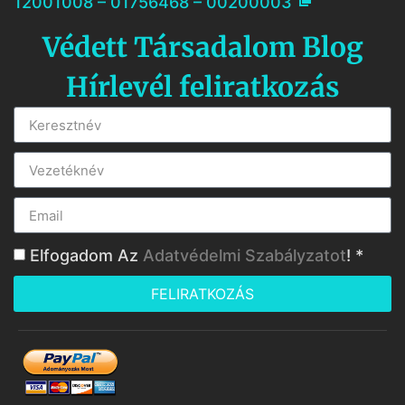
12001008 – 01756468 – 00200003
Védett Társadalom Blog
Hírlevél feliratkozás
Elfogadom Az
Adatvédelmi Szabályzatot
! *
FELIRATKOZÁS