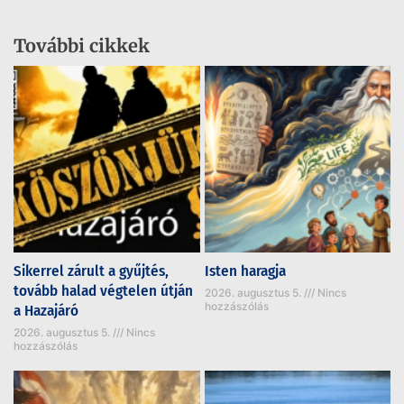
További cikkek
Sikerrel zárult a gyűjtés,
Isten haragja
tovább halad végtelen útján
2026. augusztus 5.
Nincs
hozzászólás
a Hazajáró
2026. augusztus 5.
Nincs
hozzászólás