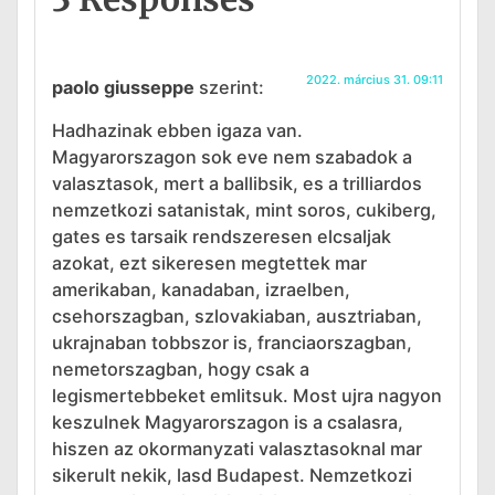
2022. március 31. 09:11
paolo giusseppe
szerint:
Hadhazinak ebben igaza van.
Magyarorszagon sok eve nem szabadok a
valasztasok, mert a ballibsik, es a trilliardos
nemzetkozi satanistak, mint soros, cukiberg,
gates es tarsaik rendszeresen elcsaljak
azokat, ezt sikeresen megtettek mar
amerikaban, kanadaban, izraelben,
csehorszagban, szlovakiaban, ausztriaban,
ukrajnaban tobbszor is, franciaorszagban,
nemetorszagban, hogy csak a
legismertebbeket emlitsuk. Most ujra nagyon
keszulnek Magyarorszagon is a csalasra,
hiszen az okormanyzati valasztasoknal mar
sikerult nekik, lasd Budapest. Nemzetkozi