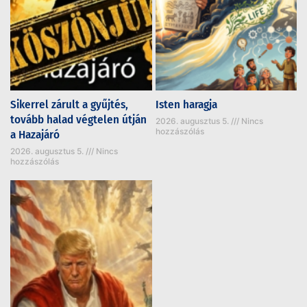
Sikerrel zárult a gyűjtés,
Isten haragja
tovább halad végtelen útján
2026. augusztus 5.
Nincs
hozzászólás
a Hazajáró
2026. augusztus 5.
Nincs
hozzászólás