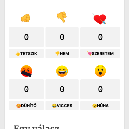
0
0
0
👍TETSZIK
👎NEM
💘SZERETEM
0
0
0
😡DÜHÍTŐ
😂VICCES
😮HÚHA
Egy válasz