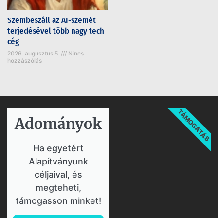
Szembeszáll az AI-szemét
terjedésével több nagy tech
cég
2026. augusztus 5.
Nincs
hozzászólás
TÁMOGATÁS
Adományok​
Ha egyetért
Alapítványunk
céljaival, és
megteheti,
támogasson minket!