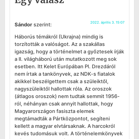
2022. április 3. 15:07
Sándor
szerint:
Háborús témákról (Ukrajna) mindig is
torzították a valóságot. Az a szakállas
igazság, hogy a történelmet a győztesek írják
a II. világháború után mutatkozott meg sok
esetben. Itt Kelet Európában Pl. Drezdáról
nem írtak a tankönyvek, az NDK-s fiatalok
akikkel beszélgettem csak a szüleiktől,
nagyszüleiktől hallottak róla. Az oroszok
(átlagos oroszok) nem tudtak semmit 1956-
ról, néhányan csak annyit hallottak, hogy
Magyarországon fasiszta elemek
megtámadták a Pártközpontot, segíteni
kellett a magyar elvtársaknak. A harcokról
kevés tudomásuk volt. A történelemkönyvek