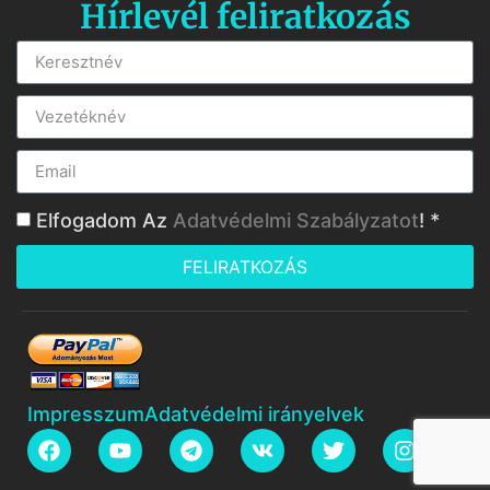
Hírlevél feliratkozás
Elfogadom Az
Adatvédelmi Szabályzatot
! *
FELIRATKOZÁS
Impresszum
Adatvédelmi irányelvek