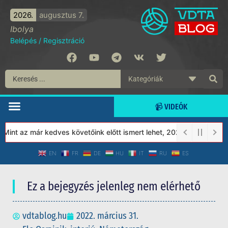
2026.
augusztus 7.
Ibolya
Belépés
/
Regisztráció
📹 VIDEÓK
nt az már kedves követőink előtt ismert lehet, 2023-tól a Védett
EN
FR
DE
HU
IT
RU
ES
Ez a bejegyzés jelenleg nem elérhető
vdtablog.hu
2022. március 31.