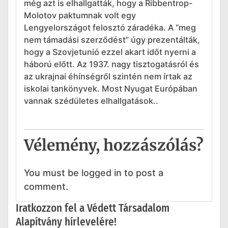
még azt is elhallgatták, hogy a Ribbentrop-
Molotov paktumnak volt egy
Lengyelországot felosztó záradéka. A “meg
nem támadási szerződést” úgy prezentálták,
hogy a Szovjetunió ezzel akart időt nyerni a
háború előtt. Az 1937. nagy tisztogatásról és
az ukrajnai éhínségről szintén nem írtak az
iskolai tankönyvek. Most Nyugat Európában
vannak szédületes elhallgatások..
Vélemény, hozzászólás?
You must be logged in to post a
comment.
Iratkozzon fel a Védett Társadalom
Alapítvány hírlevelére!