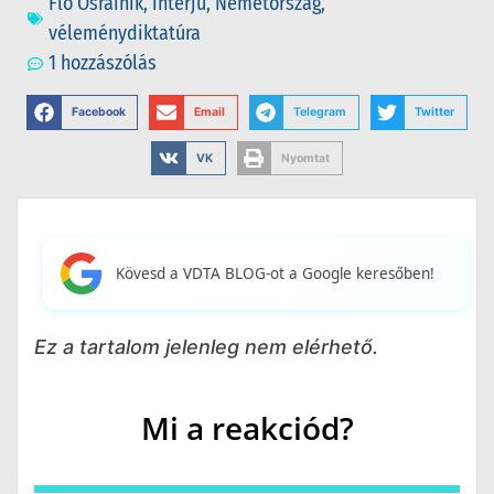
Flo Osrainik
,
interjú
,
Németország
,
véleménydiktatúra
1 hozzászólás
Facebook
Email
Telegram
Twitter
VK
Nyomtat
Kövesd a VDTA BLOG-ot a Google keresőben!
Ez a tartalom jelenleg nem elérhető.
Mi a reakciód?