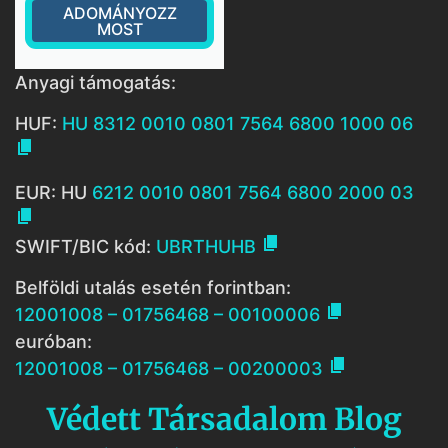
ADOMÁNYOZZ
MOST
Anyagi támogatás:
HUF:
HU 8312 0010 0801 7564 6800 1000 06

EUR: HU
6212 0010 0801 7564 6800 2000 03


SWIFT/BIC kód:
UBRTHUHB
Belföldi utalás esetén forintban:

12001008 – 01756468 – 00100006
euróban:

12001008 – 01756468 – 00200003
Védett Társadalom Blog