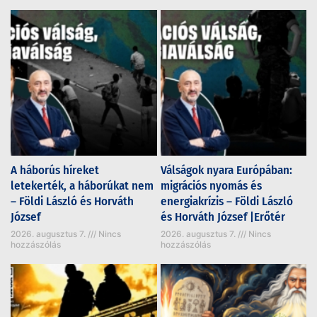
A háborús híreket
Válságok nyara Európában:
letekerték, a háborúkat nem
migrációs nyomás és
– Földi László és Horváth
energiakrízis – Földi László
József
és Horváth József |Erőtér
2026. augusztus 7.
Nincs
2026. augusztus 7.
Nincs
hozzászólás
hozzászólás