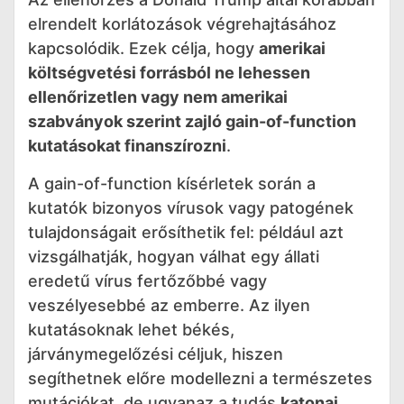
elrendelt korlátozások végrehajtásához
kapcsolódik. Ezek célja, hogy
amerikai
költségvetési forrásból ne lehessen
ellenőrizetlen vagy nem amerikai
szabványok szerint zajló gain-of-function
kutatásokat finanszírozni
.
A gain-of-function kísérletek során a
kutatók bizonyos vírusok vagy patogének
tulajdonságait erősíthetik fel: például azt
vizsgálhatják, hogyan válhat egy állati
eredetű vírus fertőzőbbé vagy
veszélyesebbé az emberre. Az ilyen
kutatásoknak lehet békés,
járványmegelőzési céljuk, hiszen
segíthetnek előre modellezni a természetes
mutációkat, de ugyanaz a tudás
katonai