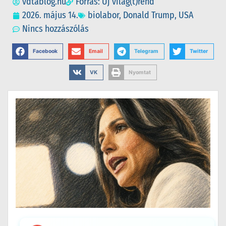
vdtablog.hu
Forrás: Új világ(t)rend
2026. május 14.
biolabor
,
Donald Trump
,
USA
Nincs hozzászólás
Facebook
Email
Telegram
Twitter
VK
Nyomtat