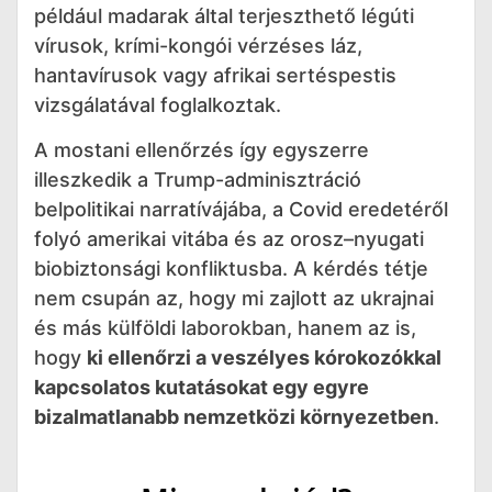
például madarak által terjeszthető légúti
vírusok, krími-kongói vérzéses láz,
hantavírusok vagy afrikai sertéspestis
vizsgálatával foglalkoztak.
A mostani ellenőrzés így egyszerre
illeszkedik a Trump-adminisztráció
belpolitikai narratívájába, a Covid eredetéről
folyó amerikai vitába és az orosz–nyugati
biobiztonsági konfliktusba. A kérdés tétje
nem csupán az, hogy mi zajlott az ukrajnai
és más külföldi laborokban, hanem az is,
hogy
ki ellenőrzi a veszélyes kórokozókkal
kapcsolatos kutatásokat egy egyre
bizalmatlanabb nemzetközi környezetben
.