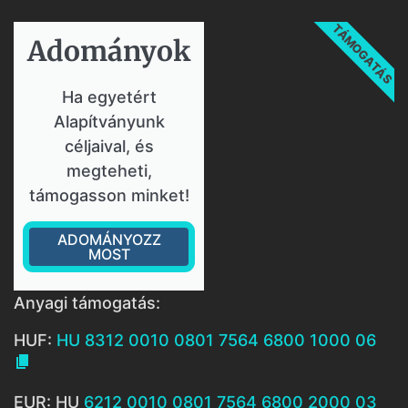
TÁMOGATÁS
Adományok​
Ha egyetért
Alapítványunk
céljaival, és
megteheti,
támogasson minket!
ADOMÁNYOZZ
MOST
Anyagi támogatás:
HUF:
HU 8312 0010 0801 7564 6800 1000 06

EUR: HU
6212 0010 0801 7564 6800 2000 03