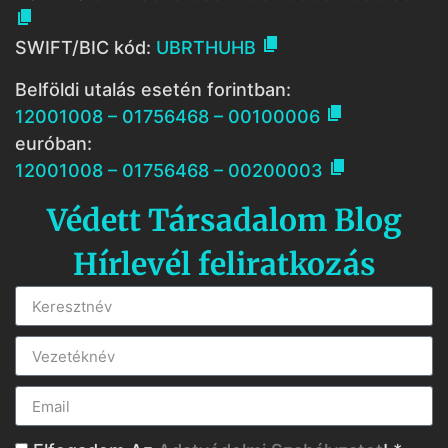


SWIFT/BIC kód:
UBRTHUHB
Belföldi utalás esetén forintban:

12001008 – 01756468 – 00100006
euróban:

12001008 – 01756468 – 00200003
Védett Társadalom Blog
Hírlevél feliratkozás