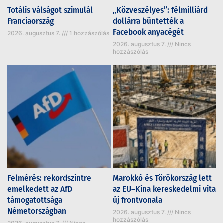
Totális válságot szimulál
„Közveszélyes”: félmilliárd
Franciaország
dollárra büntették a
Facebook anyacégét
2026. augusztus 7.
1 hozzászólás
2026. augusztus 7.
Nincs
hozzászólás
Felmérés: rekordszintre
Marokkó és Törökország lett
emelkedett az AfD
az EU–Kína kereskedelmi vita
támogatottsága
új frontvonala
Németországban
2026. augusztus 7.
Nincs
hozzászólás
2026. augusztus 7.
Nincs