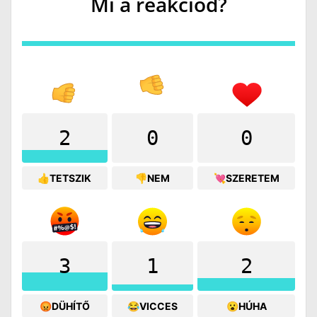
Mi a reakciód?
2
0
0
👍TETSZIK
👎NEM
💘SZERETEM
3
1
2
😡DÜHÍTŐ
😂VICCES
😮HÚHA