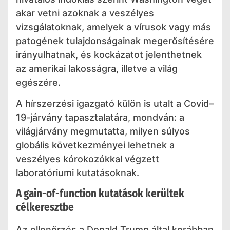
akar vetni azoknak a veszélyes
vizsgálatoknak, amelyek a vírusok vagy más
patogének tulajdonságainak megerősítésére
irányulhatnak, és kockázatot jelenthetnek
az amerikai lakosságra, illetve a világ
egészére.
A hírszerzési igazgató külön is utalt a Covid–
19-járvány tapasztalatára, mondván: a
világjárvány megmutatta, milyen súlyos
globális következményei lehetnek a
veszélyes kórokozókkal végzett
laboratóriumi kutatásoknak.
A gain-of-function kutatások kerültek
célkeresztbe
Az ellenőrzés a Donald Trump által korábban