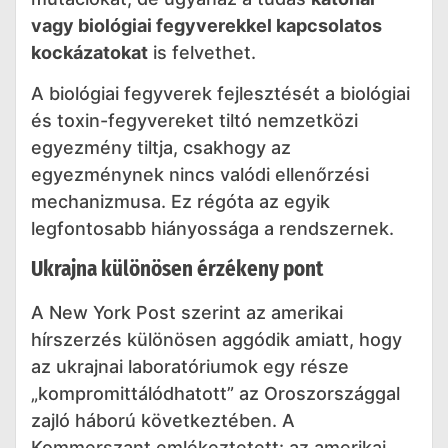
vagy biológiai fegyverekkel kapcsolatos
kockázatokat
is felvethet.
A biológiai fegyverek fejlesztését a biológiai
és toxin-fegyvereket tiltó nemzetközi
egyezmény tiltja, csakhogy az
egyezménynek nincs valódi ellenőrzési
mechanizmusa. Ez régóta az egyik
legfontosabb hiányossága a rendszernek.
Ukrajna különösen érzékeny pont
A New York Post szerint az amerikai
hírszerzés különösen aggódik amiatt, hogy
az ukrajnai laboratóriumok egy része
„kompromittálódhatott” az Oroszországgal
zajló háború következtében. A
Kommerszant emlékeztetett: az amerikai