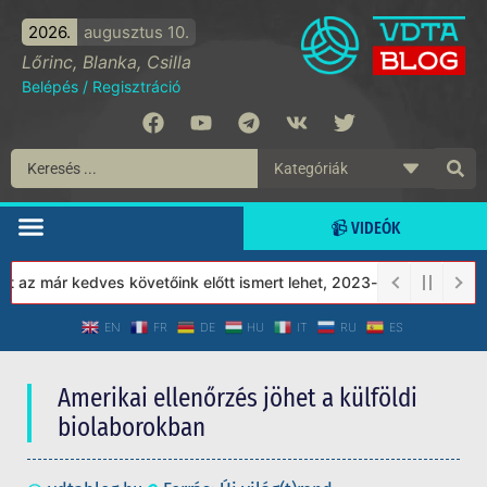
2026.
augusztus 10.
Lőrinc, Blanka, Csilla
Belépés
/
Regisztráció
📹 VIDEÓK
 már kedves követőink előtt ismert lehet, 2023-tól a Védett Társ
EN
FR
DE
HU
IT
RU
ES
Amerikai ellenőrzés jöhet a külföldi
biolaborokban