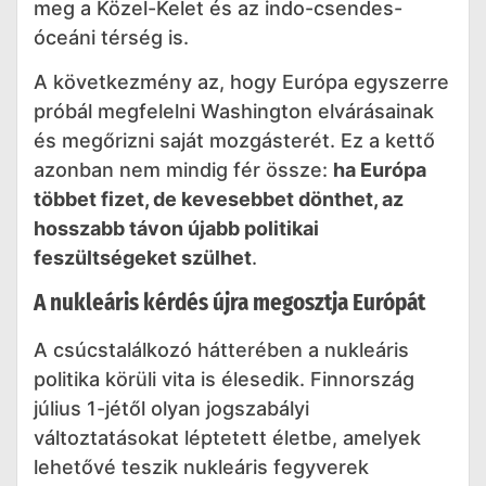
meg a Közel-Kelet és az indo-csendes-
óceáni térség is.
A következmény az, hogy Európa egyszerre
próbál megfelelni Washington elvárásainak
és megőrizni saját mozgásterét. Ez a kettő
azonban nem mindig fér össze:
ha Európa
többet fizet, de kevesebbet dönthet, az
hosszabb távon újabb politikai
feszültségeket szülhet
.
A nukleáris kérdés újra megosztja Európát
A csúcstalálkozó hátterében a nukleáris
politika körüli vita is élesedik. Finnország
július 1-jétől olyan jogszabályi
változtatásokat léptetett életbe, amelyek
lehetővé teszik nukleáris fegyverek