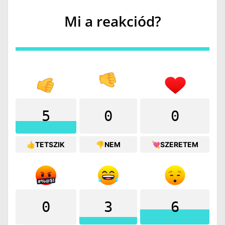
Mi a reakciód?
5
0
0
👍TETSZIK
👎NEM
💘SZERETEM
0
3
6