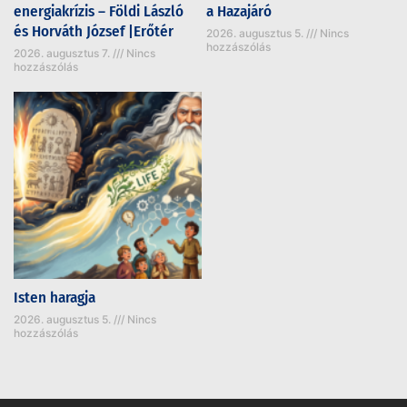
energiakrízis – Földi László
a Hazajáró
és Horváth József |Erőtér
2026. augusztus 5.
Nincs
hozzászólás
2026. augusztus 7.
Nincs
hozzászólás
Isten haragja
2026. augusztus 5.
Nincs
hozzászólás