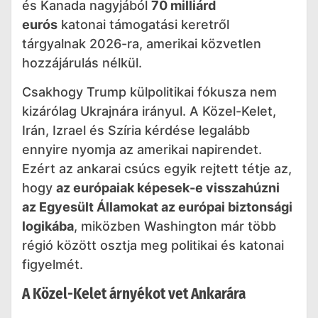
és Kanada nagyjából
70 milliárd
eurós
katonai támogatási keretről
tárgyalnak 2026-ra, amerikai közvetlen
hozzájárulás nélkül.
Csakhogy Trump külpolitikai fókusza nem
kizárólag Ukrajnára irányul. A Közel-Kelet,
Irán, Izrael és Szíria kérdése legalább
ennyire nyomja az amerikai napirendet.
Ezért az ankarai csúcs egyik rejtett tétje az,
hogy
az európaiak képesek-e visszahúzni
az Egyesült Államokat az európai biztonsági
logikába
, miközben Washington már több
régió között osztja meg politikai és katonai
figyelmét.
A Közel-Kelet árnyékot vet Ankarára