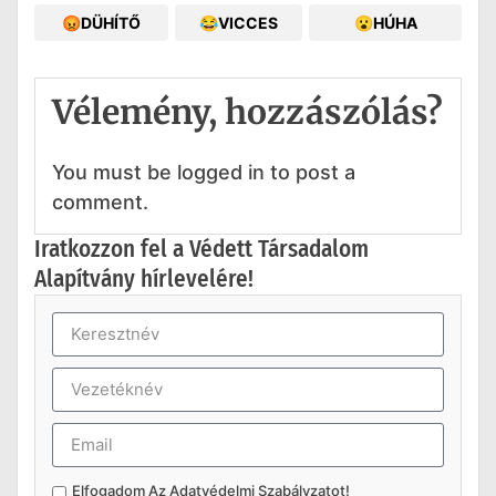
😡DÜHÍTŐ
😂VICCES
😮HÚHA
Vélemény, hozzászólás?
You must be logged in to post a
comment.
Iratkozzon fel a Védett Társadalom
Alapítvány hírlevelére!
Elfogadom Az
Adatvédelmi Szabályzatot
!