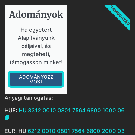
TÁMOGATÁS
Adományok​
Ha egyetért
Alapítványunk
céljaival, és
megteheti,
támogasson minket!
ADOMÁNYOZZ
MOST
Anyagi támogatás:
HUF:
HU 8312 0010 0801 7564 6800 1000 06

EUR: HU
6212 0010 0801 7564 6800 2000 03