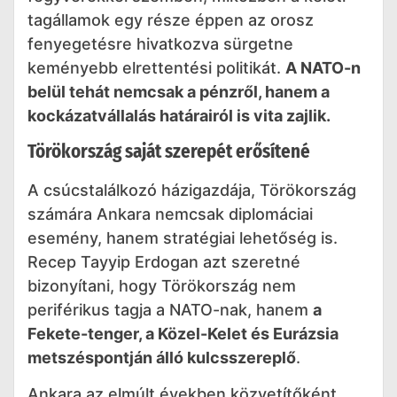
tagállamok egy része éppen az orosz
fenyegetésre hivatkozva sürgetne
keményebb elrettentési politikát.
A NATO-n
belül tehát nemcsak a pénzről, hanem a
kockázatvállalás határairól is vita zajlik.
Törökország saját szerepét erősítené
A csúcstalálkozó házigazdája, Törökország
számára Ankara nemcsak diplomáciai
esemény, hanem stratégiai lehetőség is.
Recep Tayyip Erdogan azt szeretné
bizonyítani, hogy Törökország nem
periférikus tagja a NATO-nak, hanem
a
Fekete-tenger, a Közel-Kelet és Eurázsia
metszéspontján álló kulcsszereplő
.
Ankara az elmúlt években közvetítőként