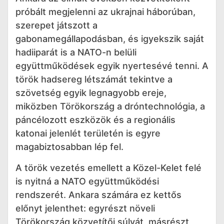
próbált megjelenni az ukrajnai háborúban,
szerepet játszott a
gabonamegállapodásban, és igyekszik saját
hadiiparát is a NATO-n belüli
együttműködések egyik nyertesévé tenni. A
török hadsereg létszámát tekintve a
szövetség egyik legnagyobb ereje,
miközben Törökország a dróntechnológia, a
páncélozott eszközök és a regionális
katonai jelenlét területén is egyre
magabiztosabban lép fel.
A török vezetés emellett a Közel-Kelet felé
is nyitná a NATO együttműködési
rendszerét. Ankara számára ez kettős
előnyt jelenthet: egyrészt növeli
Törökország közvetítői súlyát, másrészt