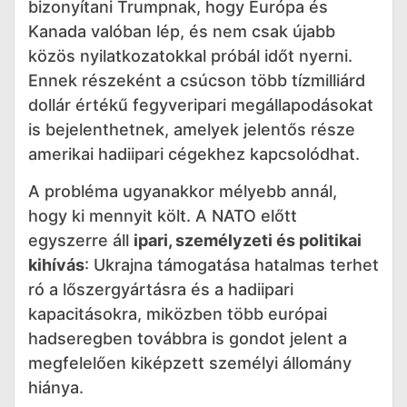
bizonyítani Trumpnak, hogy Európa és
Kanada valóban lép, és nem csak újabb
közös nyilatkozatokkal próbál időt nyerni.
Ennek részeként a csúcson több tízmilliárd
dollár értékű fegyveripari megállapodásokat
is bejelenthetnek, amelyek jelentős része
amerikai hadiipari cégekhez kapcsolódhat.
A probléma ugyanakkor mélyebb annál,
hogy ki mennyit költ. A NATO előtt
egyszerre áll
ipari, személyzeti és politikai
kihívás
: Ukrajna támogatása hatalmas terhet
ró a lőszergyártásra és a hadiipari
kapacitásokra, miközben több európai
hadseregben továbbra is gondot jelent a
megfelelően kiképzett személyi állomány
hiánya.