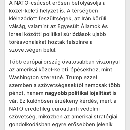
A NATO-csúcsot erősen befolyásolja a
közel-keleti helyzet is. A térségben
kiéleződött feszültségek, az Irán körüli
válság, valamint az Egyesült Államok és
Izrael közötti politikai súrlódások újabb
törésvonalakat hoztak felszínre a
szövetségen belül.
Több európai ország óvatosabban viszonyul
az amerikai közel-keleti lépésekhez, mint
Washington szeretné. Trump ezzel
szemben a szövetségesektől nemcsak több
pénzt, hanem
nagyobb politikai lojalitást
is
vár. Ez különösen érzékeny kérdés, mert a
NATO eredetileg euroatlanti védelmi
szövetség, miközben az amerikai stratégiai
gondolkodásban egyre erősebben jelenik