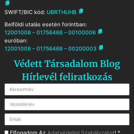


SWIFT/BIC kód:
UBRTHUHB
Belföldi utalás esetén forintban:

12001008 – 01756468 – 00100006
euróban:

12001008 – 01756468 – 00200003
Védett Társadalom Blog
Hírlevél feliratkozás
Elfogadom Az
Adatvédelmi Szabályzatot
! *