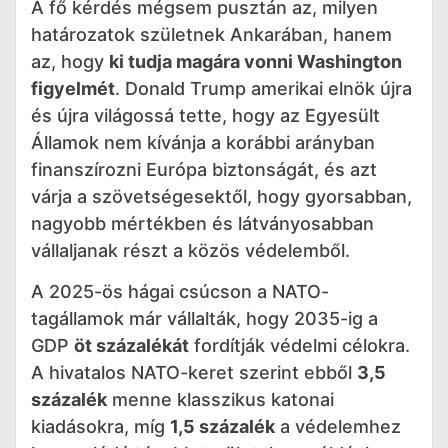
A fő kérdés mégsem pusztán az, milyen
határozatok születnek Ankarában, hanem
az, hogy
ki tudja magára vonni Washington
figyelmét
. Donald Trump amerikai elnök újra
és újra világossá tette, hogy az Egyesült
Államok nem kívánja a korábbi arányban
finanszírozni Európa biztonságát, és azt
várja a szövetségesektől, hogy gyorsabban,
nagyobb mértékben és látványosabban
vállaljanak részt a közös védelemből.
A 2025-ös hágai csúcson a NATO-
tagállamok már vállalták, hogy 2035-ig a
GDP
öt százalékát
fordítják védelmi célokra.
A hivatalos NATO-keret szerint ebből
3,5
százalék
menne klasszikus katonai
kiadásokra, míg
1,5 százalék
a védelemhez