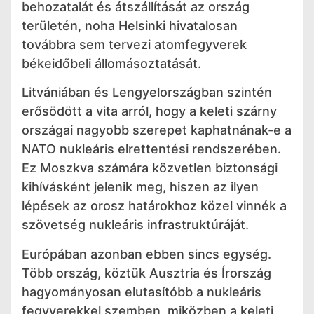
behozatalát és átszállítását az ország
területén, noha Helsinki hivatalosan
továbbra sem tervezi atomfegyverek
békeidőbeli állomásoztatását.
Litvániában és Lengyelországban szintén
erősödött a vita arról, hogy a keleti szárny
országai nagyobb szerepet kaphatnának-e a
NATO nukleáris elrettentési rendszerében.
Ez Moszkva számára közvetlen biztonsági
kihívásként jelenik meg, hiszen az ilyen
lépések az orosz határokhoz közel vinnék a
szövetség nukleáris infrastruktúráját.
Európában azonban ebben sincs egység.
Több ország, köztük Ausztria és Írország
hagyományosan elutasítóbb a nukleáris
fegyverekkel szemben, miközben a keleti