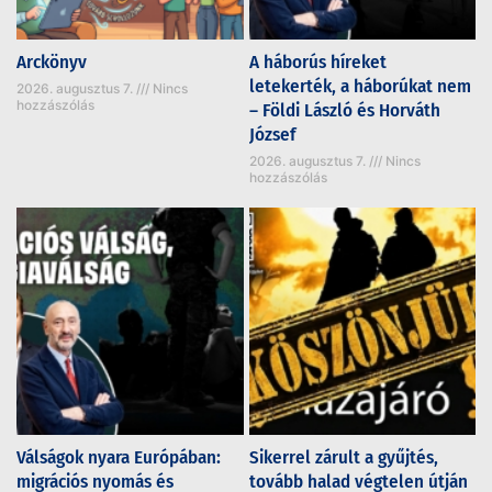
Arckönyv
A háborús híreket
letekerték, a háborúkat nem
2026. augusztus 7.
Nincs
hozzászólás
– Földi László és Horváth
József
2026. augusztus 7.
Nincs
hozzászólás
Válságok nyara Európában:
Sikerrel zárult a gyűjtés,
migrációs nyomás és
tovább halad végtelen útján