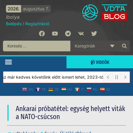
2026.
augusztus 7.
Ibolya
Belépés
/
Regisztráció
📹 VIDEÓK
már kedves követőink előtt ismert lehet, 2023-tól a Védett Társad
EN
FR
DE
HU
IT
RU
ES
Ankarai próbatétel: egység helyett viták
a NATO-csúcson