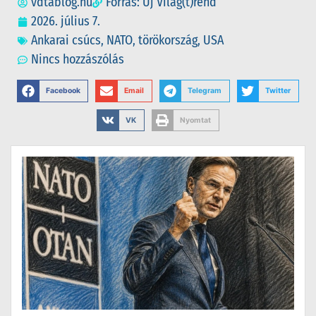
vdtablog.hu
Forrás: Új Világ(t)rend
2026. július 7.
Ankarai csúcs
,
NATO
,
törökország
,
USA
Nincs hozzászólás
Facebook
Email
Telegram
Twitter
VK
Nyomtat