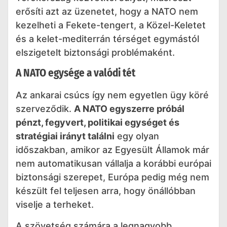
erősíti azt az üzenetet, hogy a NATO nem
kezelheti a Fekete-tengert, a Közel-Keletet
és a kelet-mediterrán térséget egymástól
elszigetelt biztonsági problémaként.
A NATO egysége a valódi tét
Az ankarai csúcs így nem egyetlen ügy köré
szerveződik.
A NATO egyszerre próbál
pénzt, fegyvert, politikai egységet és
stratégiai irányt találni
egy olyan
időszakban, amikor az Egyesült Államok már
nem automatikusan vállalja a korábbi európai
biztonsági szerepet, Európa pedig még nem
készült fel teljesen arra, hogy önállóbban
viselje a terheket.
A szövetség számára a legnagyobb