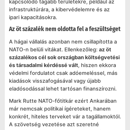
kapcsolódó tágabb területekre, például az
infrastruktúrára, a kibervédelemre és az
ipari kapacitásokra.
Az öt százalék nem oldotta fel a feszültséget
A hágai vállalás azonban nem csillapította a
NATO-n belüli vitákat. Ellenkezőleg:
az öt
százalékos cél sok országban költségvetési
és társadalmi kérdéssé vált
, hiszen ekkora
védelmi fordulatot csak adóemeléssel, más
kiadások visszafogásával vagy újabb
eladósodással lehet tartósan finanszírozni.
Mark Rutte NATO-főtitkár ezért Ankarában
már nemcsak politikai ígéreteket, hanem
konkrét, hiteles terveket vár a tagállamoktól.
A szövetség vezetése azt szeretné