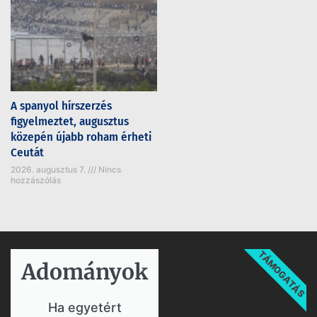
A spanyol hírszerzés
figyelmeztet, augusztus
közepén újabb roham érheti
Ceutát
2026. augusztus 7.
Nincs
hozzászólás
TÁMOGATÁS
Adományok​
Ha egyetért