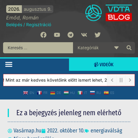
2026.
augusztus 9.
Emőd, Román
Belépés
/
Regisztráció
📹 VIDEÓK
Mint az már kedves követőink előtt ismert lehet, 2023-tól a Véde
EN
FR
DE
HU
IT
RU
ES
Ez a bejegyzés jelenleg nem elérhető
Vasárnap.hu
2022. október 10.
energiaválság