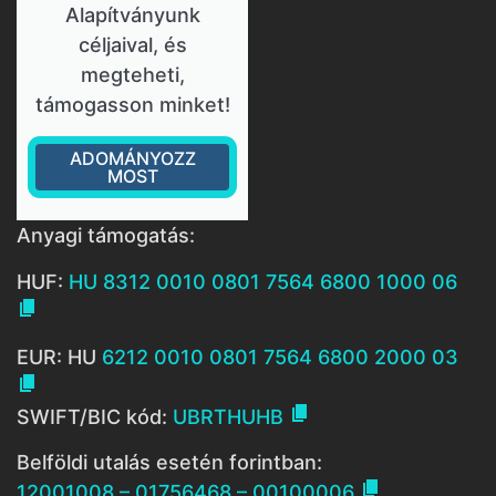
Alapítványunk
céljaival, és
megteheti,
támogasson minket!
ADOMÁNYOZZ
MOST
Anyagi támogatás:
HUF:
HU 8312 0010 0801 7564 6800 1000 06

EUR: HU
6212 0010 0801 7564 6800 2000 03


SWIFT/BIC kód:
UBRTHUHB
Belföldi utalás esetén forintban:

12001008 – 01756468 – 00100006