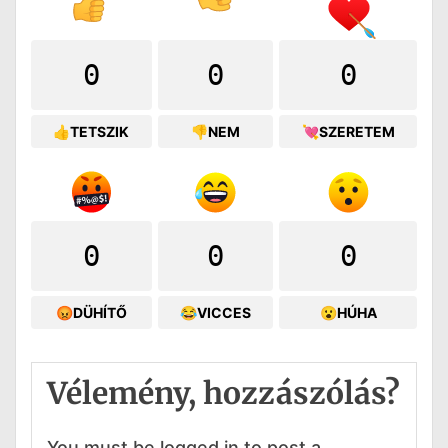
0
0
0
👍TETSZIK
👎NEM
💘SZERETEM
0
0
0
😡DÜHÍTŐ
😂VICCES
😮HÚHA
Vélemény, hozzászólás?
You must be logged in to post a