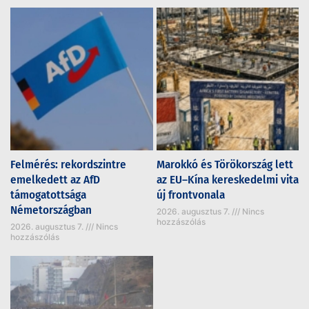
Felmérés: rekordszintre
Marokkó és Törökország lett
emelkedett az AfD
az EU–Kína kereskedelmi vita
támogatottsága
új frontvonala
Németországban
2026. augusztus 7.
Nincs
hozzászólás
2026. augusztus 7.
Nincs
hozzászólás