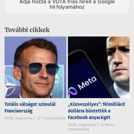
Adja hozzá a VDTA friss híreit a Google
hírfolyamához
További cikkek
Totális válságot szimulál
„Közveszélyes”: félmilliárd
Franciaország
dollárra büntették a
Facebook anyacégét
2026. augusztus 7.
1 hozzászólás
2026. augusztus 7.
Nincs
hozzászólás