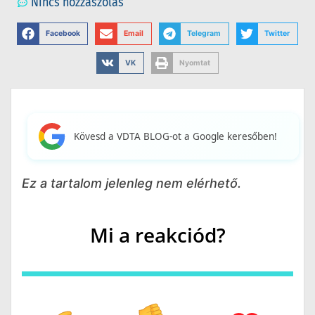
Nincs hozzászólás
Facebook
Email
Telegram
Twitter
VK
Nyomtat
Kövesd a VDTA BLOG-ot a Google keresőben!
Ez a tartalom jelenleg nem elérhető.
Mi a reakciód?