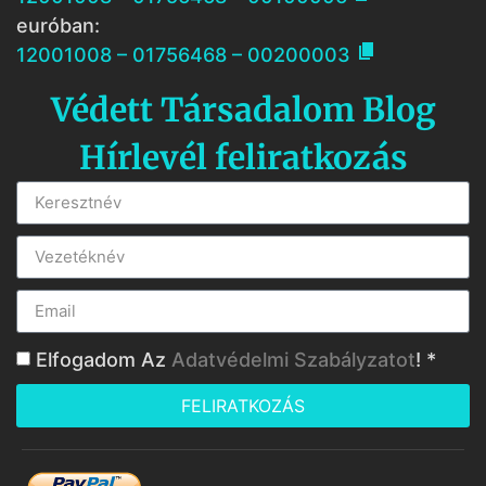
euróban:

12001008 – 01756468 – 00200003
Védett Társadalom Blog
Hírlevél feliratkozás
Elfogadom Az
Adatvédelmi Szabályzatot
! *
FELIRATKOZÁS