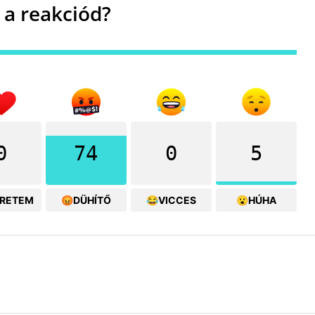
 a reakciód?
0
74
0
5
ERETEM
😡DÜHÍTŐ
😂VICCES
😮HÚHA