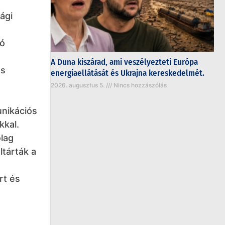
ági
zó
A Duna kiszárad, ami veszélyezteti Európa
és
energiaellátását és Ukrajna kereskedelmét.
2026. augusztus 5.
Nincs hozzászólás
unikációs
kkal.
ólag
ltárták a
rt és