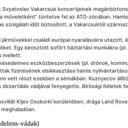
t Svyatoslav Vakarcsuk koncertjeinek magánbiztons
ista műveletként” tüntetve fel az ATO-zónában. Hamis
szolgálati időt biztosított, a Vakarcsuktól szárma
 járművekkel családi európai nyaralásokra utazott, 
őket. Egy beosztott sofőrt háztartási munkákra (pl.
 mellett.
y késedelmes eszközbeszerzések (pl. drónok, komm
tak fizetésének elsikkasztása hamis nyilvántartáso
em vett részt ezekben a sémákban. Kuznyecov állít
s dezertálás vádjával fenyegette. Bírósági ítéletek fe
svillát Kijev Osokorki kerületében, drága Land Rove
t meghaladóan.
edelem-vádak)