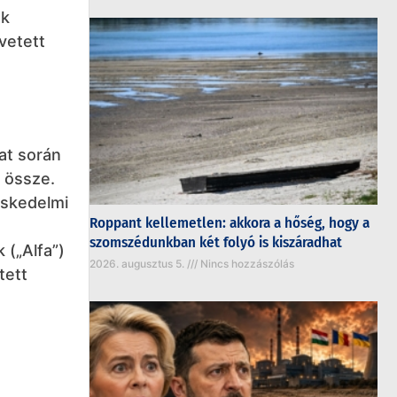
ok
vetett
lat során
t össze.
eskedelmi
Roppant kellemetlen: akkora a hőség, hogy a
szomszédunkban két folyó is kiszáradhat
 („Alfa”)
2026. augusztus 5.
Nincs hozzászólás
tett