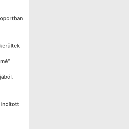
Csoportban
kerültek
mmé”
jából.
indított