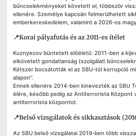
bűncselekményeket követett el, többször vissz
ellenére. Személye kapcsán felmerülhetett sikk
emberkereskedelem, valamint a 2026-os magyar
📍Korai pályafutás és az 2011-es ítélet
Kuznyecov büntetett előéletű: 2011-ben a kijevi
elkövetett gondatlanság (szolgálati bűncselekm
Kétszer bocsátották el az SBU-tól korrupció mi
alapon”.
Ennek ellenére 2014-ben kinevezték az SBU Te
élére, később pedig az Antiterrorista Központ
antiterrorista központot.
📍Belső vizsgálatok és sikkasztások (201
Az SBU belső vizsgálatai 2019-ben több visszaé