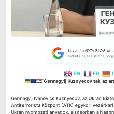
Kövesd a VDTA BLOG-ot a
Kattints ide, és állítsd be, ho
EN
FR
🇺🇦🇪🇺🇭🇺”Gennagyij Kuznyecovnak, az 
Gennagyij Ivanovics Kuznyecov, az Ukrán Bizt
Antiterrorista Központ (ATK) egykori vezérkari
Ukrán nyomozati anyagok, elsősorban a Naspra