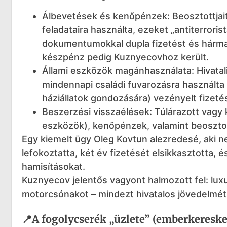
Álbevetések és kenőpénzek: Beosztottjai
feladataira használta, ezeket „antiterror
dokumentumokkal dupla fizetést és hármas 
készpénz pedig Kuznyecovhoz került.
Állami eszközök magánhasználata: Hivatali
mindennapi családi fuvarozásra használta 
háziállatok gondozására) vezényelt fizetés
Beszerzési visszaélések: Túlárazott vag
eszközök), kenőpénzek, valamint beosztot
Egy kiemelt ügy Oleg Kovtun alezredesé, aki n
lefokoztatta, két év fizetését elsikkasztotta, é
hamisításokat.
Kuznyecov jelentős vagyont halmozott fel: luxu
motorcsónakot – mindezt hivatalos jövedelmé
📍A fogolycserék „üzlete” (emberkeresk