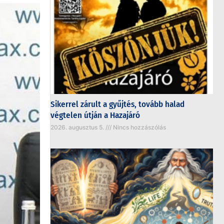
Sikerrel zárult a gyűjtés, tovább halad
végtelen útján a Hazajáró
2026. augusztus 5.
Nincs hozzászólás