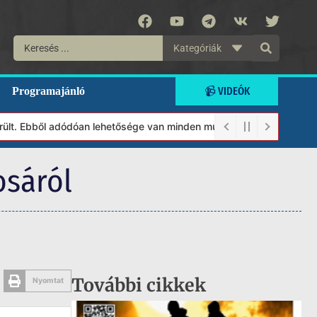
Kategóriák
📹 VIDEÓK
Programajánló
 Ebből adódóan lehetősége van minden munkánkat segíteni kívánó ma
osáról
További cikkek
Nyomtat