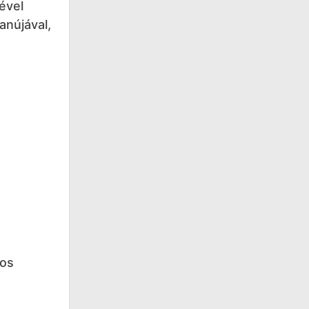
ével
anújával,
-os