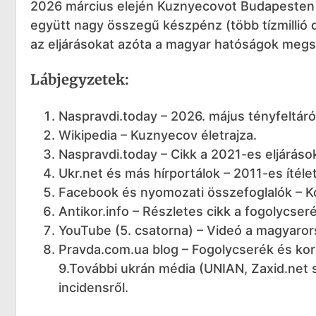
2026 március elején Kuznyecovot Budapesten 
együtt nagy összegű készpénz (több tízmillió d
az eljárásokat azóta a magyar hatóságok megs
Lábjegyzetek:
Naspravdi.today – 2026. május tényfeltáró
Wikipedia – Kuznyecov életrajza.
Naspravdi.today – Cikk a 2021-es eljárások
Ukr.net és más hírportálok – 2011-es ítéle
Facebook és nyomozati összefoglalók – Ko
Antikor.info – Részletes cikk a fogolycser
YouTube (5. csatorna) – Videó a magyarorsz
Pravda.com.ua blog – Fogolycserék és kor
9.További ukrán média (UNIAN, Zaxid.net s
incidensről.