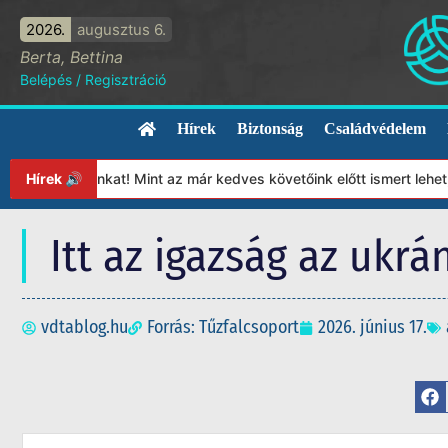
2026.
augusztus 6.
Berta, Bettina
Belépés
/
Regisztráció
Hírek
Biztonság
Családvédelem
tványunkat! Mint az már kedves követőink előtt ismert lehet, 202
Hírek 🔊
Itt az igazság az uk
vdtablog.hu
Forrás: Tűzfalcsoport
2026. június 17.