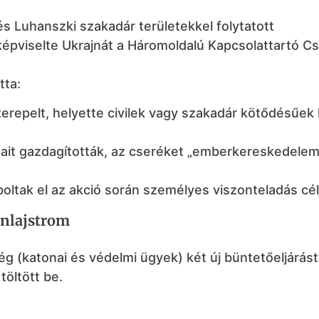
s Luhanszki szakadár területekkel folytatott
 képviselte Ukrajnát a Háromoldalú Kapcsolattartó 
tta:
zerepelt, helyette civilek vagy szakadár kötődésűek 
ársait gazdagították, az cseréket „emberkereskedele
oltak el az akció során személyes viszonteladás cél
űnlajstrom
(katonai és védelmi ügyek) két új büntetőeljárást 
töltött be.