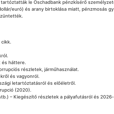
tartóztatták le Oschadbank pénzkísérő személyzet
ollár/euró) és arany birtoklása miatt, pénzmosás gy
züntették.
 cikk.
ról.
t és háttere.
rrupciós részletek, járműhasználat.
ékről és vagyonról.
ági letartóztatásról és előéletről.
rupció (2020).
tb.) – Kiegészítő részletek a pályafutásról és 2026