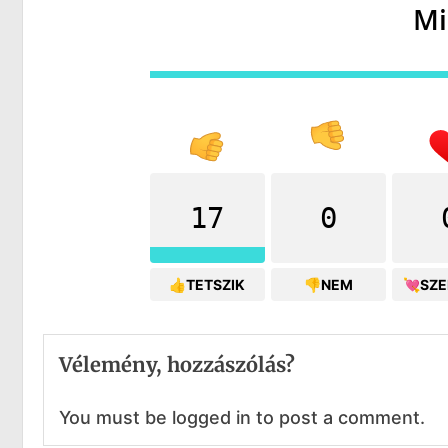
Mi
17
0
👍TETSZIK
👎NEM
💘SZ
Vélemény, hozzászólás?
You must be logged in to post a comment.