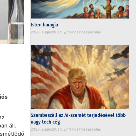
Isten haragja
2026. augusztus 5.
Nincs hozzászólás
iós
Szembeszáll az AI-szemét terjedésével több
az
nagy tech cég
an áll.
2026. augusztus 5.
Nincs hozzászólás
ismétlődő