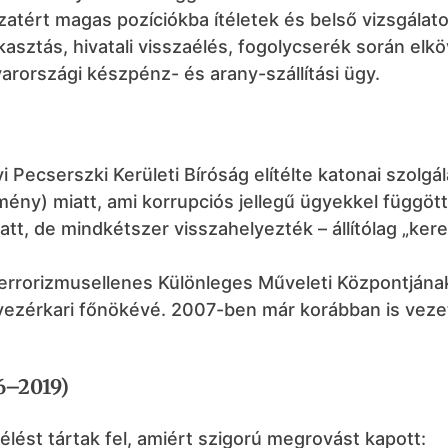
atért magas pozíciókba ítéletek és belső vizsgálat
asztás, hivatali visszaélés, fogolycserék során elkö
országi készpénz- és arany-szállítási ügy.
 Pecserszki Kerületi Bíróság elítélte katonai szolgá
ény) miatt, ami korrupciós jellegű ügyekkel függöt
att, de mindkétszer visszahelyezték – állítólag „ker
rrorizmusellenes Különleges Műveleti Központjának
 vezérkari főnökévé. 2007-ben már korábban is veze
6–2019)
lést tártak fel, amiért szigorú megrovást kapott: