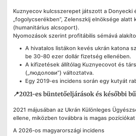
Kuznyecov kulcsszerepet játszott a Donyecki é
„fogolycserékben”, Zelenszkij elnöksége alatt
(humanitárius alcsoport).
Nyomozások szerint profitábilis sémává alakíto
A hivatalos listákon kevés ukrán katona s
be 30-80 ezer dollár fizetség ellenében.
A kifizetések állítólag Kuznyecovot és t
(„людолови”) változtatva.
Egy 2019-es incidens során egy kutyát rab
📍2021-es büntetőeljárások és későbbi b
2021 májusában az Ukrán Különleges Ügyészség 
ellene, miközben továbbra is magas pozíciókat 
A 2026-os magyarországi incidens