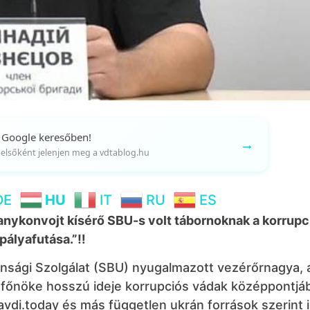
 Google keresőben!
→
gy elsőként jelenjen meg a vdtablog.hu
DE
HU
IT
RU
ES
aranykonvojt kísérő SBU-s volt tábornoknak a korrupc
pályafutása.”‼️
onsági Szolgálat (SBU) nyugalmazott vezérőrnagya, 
 főnöke hosszú ideje korrupciós vádak középpontjáb
vdi.today és más független ukrán források szerint 