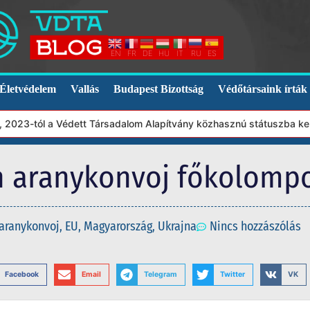
EN
FR
DE
HU
IT
RU
ES
Életvédelem
Vallás
Budapest Bizottság
Védőtársaink írták
3-tól a Védett Társadalom Alapítvány közhasznú státuszba került.
rán aranykonvoj főkolomp
aranykonvoj
,
EU
,
Magyarország
,
Ukrajna
Nincs hozzászólás
Facebook
Email
Telegram
Twitter
VK