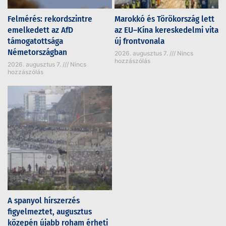
Felmérés: rekordszintre
Marokkó és Törökország lett
emelkedett az AfD
az EU–Kína kereskedelmi vita
támogatottsága
új frontvonala
Németországban
2026. augusztus 7.
Nincs
hozzászólás
2026. augusztus 7.
Nincs
hozzászólás
A spanyol hírszerzés
figyelmeztet, augusztus
közepén újabb roham érheti