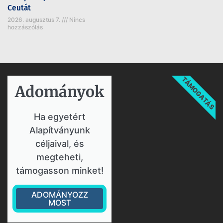
Ceutát
2026. augusztus 7.
Nincs
hozzászólás
TÁMOGATÁS
Adományok​
Ha egyetért
Alapítványunk
céljaival, és
megteheti,
támogasson minket!
ADOMÁNYOZZ
MOST