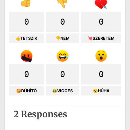
0
0
0
👍TETSZIK
👎NEM
💘SZERETEM
0
0
0
😡DÜHÍTŐ
😂VICCES
😮HÚHA
2 Responses