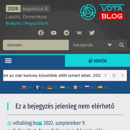
2026.
augusztus 8.
László, Domonkos
Belépés
/
Regisztráció
📹 VIDEÓK
t az már kedves követőink előtt ismert lehet, 2023-tól a Védett 
EN
FR
DE
HU
IT
RU
ES
Ez a bejegyzés jelenleg nem elérhető
vdtablog.hu
2022. szeptember 9.