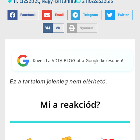
II. Erzsébet
,
Nagy-Britannia
2 hozzászólás
Facebook
Email
Telegram
Twitter
VK
Nyomtat
Kövesd a VDTA BLOG-ot a Google keresőben!
Ez a tartalom jelenleg nem elérhető.
Mi a reakciód?