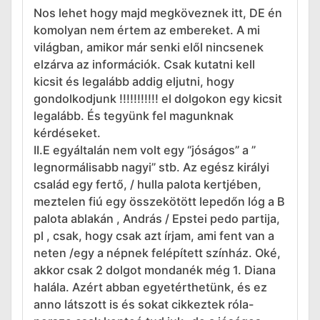
Nos lehet hogy majd megköveznek itt, DE én
komolyan nem értem az embereket. A mi
világban, amikor már senki elől nincsenek
elzárva az információk. Csak kutatni kell
kicsit és legalább addig eljutni, hogy
gondolkodjunk !!!!!!!!!!! el dolgokon egy kicsit
legalább. És tegyünk fel magunknak
kérdéseket.
II.E egyáltalán nem volt egy “jóságos” a ”
legnormálisabb nagyi” stb. Az egész királyi
család egy fertő, / hulla palota kertjében,
meztelen fiú egy összekötött lepedőn lóg a B
palota ablakán , András / Epstei pedo partija,
pl , csak, hogy csak azt írjam, ami fent van a
neten /egy a népnek felépített színház. Oké,
akkor csak 2 dolgot mondanék még 1. Diana
halála. Azért abban egyetérthetünk, és ez
anno látszott is és sokat cikkeztek róla-