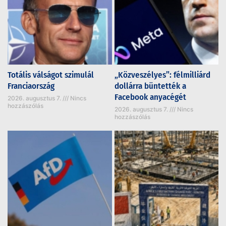
Totális válságot szimulál
„Közveszélyes”: félmilliárd
Franciaország
dollárra büntették a
Facebook anyacégét
2026. augusztus 7.
Nincs
hozzászólás
2026. augusztus 7.
Nincs
hozzászólás