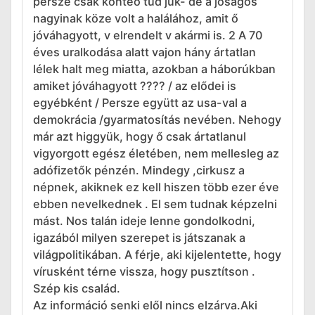
persze csak konteó tud juk- de a jóságos
nagyinak köze volt a halálához, amit ő
jóváhagyott, v elrendelt v akármi is. 2 A 70
éves uralkodása alatt vajon hány ártatlan
lélek halt meg miatta, azokban a háborúkban
amiket jóváhagyott ???? / az elődei is
egyébként / Persze együtt az usa-val a
demokrácia /gyarmatosítás nevében. Nehogy
már azt higgyük, hogy ő csak ártatlanul
vigyorgott egész életében, nem mellesleg az
adófizetők pénzén. Mindegy ,cirkusz a
népnek, akiknek ez kell hiszen több ezer éve
ebben nevelkednek . El sem tudnak képzelni
mást. Nos talán ideje lenne gondolkodni,
igazából milyen szerepet is játszanak a
világpolitikában. A férje, aki kijelentette, hogy
vírusként térne vissza, hogy pusztítson .
Szép kis család.
Az információ senki elől nincs elzárva.Aki