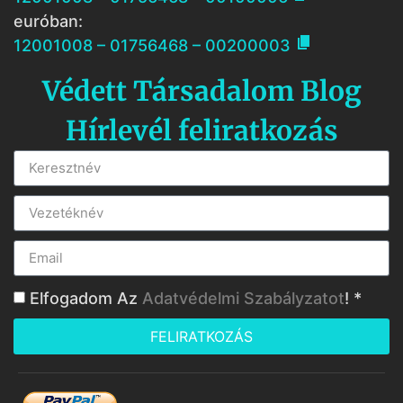
euróban:

12001008 – 01756468 – 00200003
Védett Társadalom Blog
Hírlevél feliratkozás
Elfogadom Az
Adatvédelmi Szabályzatot
! *
FELIRATKOZÁS