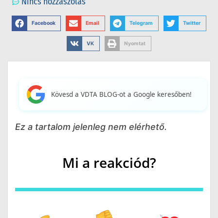
Nincs hozzászólás
Facebook
Email
Telegram
Twitter
VK
Nyomtat
Kövesd a VDTA BLOG-ot a Google keresőben!
Ez a tartalom jelenleg nem elérhető.
Mi a reakciód?