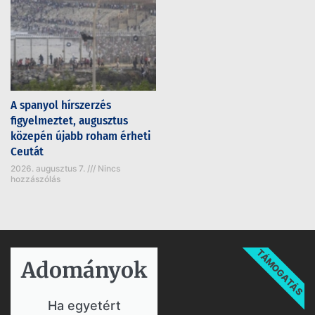
A spanyol hírszerzés
figyelmeztet, augusztus
közepén újabb roham érheti
Ceutát
2026. augusztus 7.
Nincs
hozzászólás
TÁMOGATÁS
Adományok​
Ha egyetért