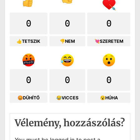
0
0
0
👍TETSZIK
👎NEM
💘SZERETEM
0
0
0
😡DÜHÍTŐ
😂VICCES
😮HÚHA
Vélemény, hozzászólás?
You must be logged in to post a