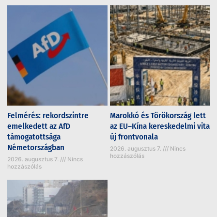
Felmérés: rekordszintre
Marokkó és Törökország lett
emelkedett az AfD
az EU–Kína kereskedelmi vita
támogatottsága
új frontvonala
Németországban
2026. augusztus 7.
Nincs
hozzászólás
2026. augusztus 7.
Nincs
hozzászólás