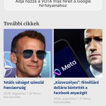
Adja hozzá a VDTA friss híreit a Google
hírfolyamához
További cikkek
Totális válságot szimulál
„Közveszélyes”: félmilliárd
Franciaország
dollárra büntették a
Facebook anyacégét
2026. augusztus 7.
Nincs
hozzászólás
2026. augusztus 7.
Nincs
hozzászólás