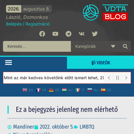
2026.
augusztus 8.
László, Domonkos
Belépés
/
Regisztráció
📹 VIDEÓK
Mint az már kedves követőink előtt ismert lehet, 2023-tól a Védet
EN
FR
DE
HU
IT
RU
ES
Ez a bejegyzés jelenleg nem elérhető
Mandiner
2022. október 5.
LMBTQ