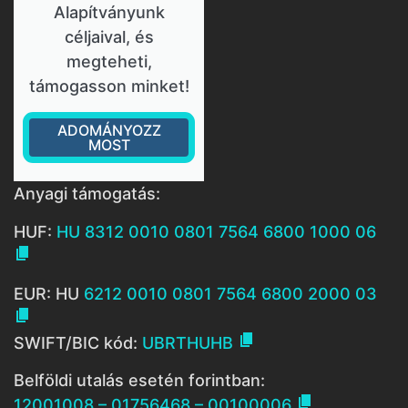
Alapítványunk
céljaival, és
megteheti,
támogasson minket!
ADOMÁNYOZZ
MOST
Anyagi támogatás:
HUF:
HU 8312 0010 0801 7564 6800 1000 06

EUR: HU
6212 0010 0801 7564 6800 2000 03


SWIFT/BIC kód:
UBRTHUHB
Belföldi utalás esetén forintban:

12001008 – 01756468 – 00100006