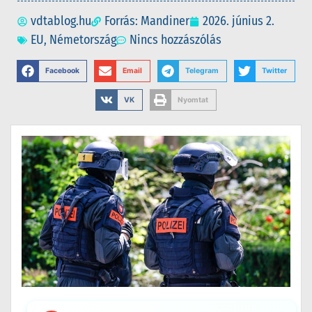
vdtablog.hu
Forrás: Mandiner
2026. június 2.
EU
,
Németország
Nincs hozzászólás
Facebook
Email
Telegram
Twitter
VK
Nyomtat