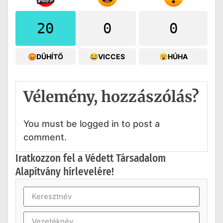
20
0
0
😡DÜHÍTŐ
😂VICCES
😮HÚHA
Vélemény, hozzászólás?
You must be logged in to post a
comment.
Iratkozzon fel a Védett Társadalom
Alapítvány hírlevelére!