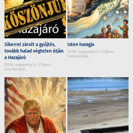
Sikerrel zárult a gyűjtés,
Isten haragja
tovább halad végtelen útján
2026. augusztus 5.
Nincs
hozzászólás
a Hazajáró
2026. augusztus 5.
Nincs
hozzászólás