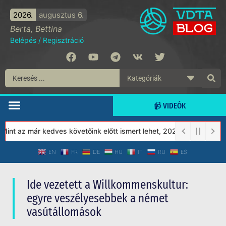
2026.
augusztus 6.
Berta, Bettina
Belépés
/
Regisztráció
📹 VIDEÓK
 az már kedves követőink előtt ismert lehet, 2023-tól a Védett Tá
EN
FR
DE
HU
IT
RU
ES
Ide vezetett a Willkommenskultur:
egyre veszélyesebbek a német
vasútállomások