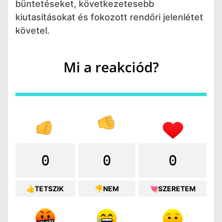
büntetéseket, következetesebb
kiutasításokat és fokozott rendőri jelenlétet
követel.
Mi a reakciód?
0
0
0
👍TETSZIK
👎NEM
💘SZERETEM