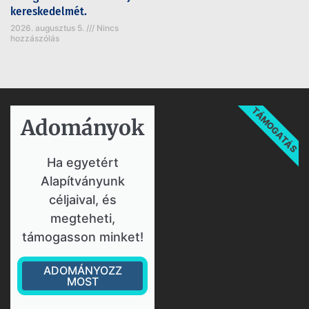
kereskedelmét.
2026. augusztus 5.
Nincs
hozzászólás
TÁMOGATÁS
Adományok​
Ha egyetért
Alapítványunk
céljaival, és
megteheti,
támogasson minket!
ADOMÁNYOZZ
MOST