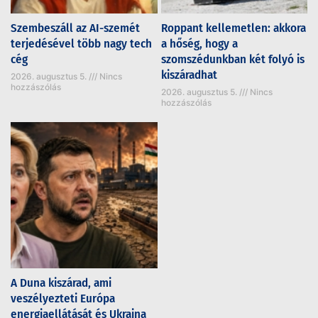
Szembeszáll az AI-szemét
Roppant kellemetlen: akkora
terjedésével több nagy tech
a hőség, hogy a
cég
szomszédunkban két folyó is
kiszáradhat
2026. augusztus 5.
Nincs
hozzászólás
2026. augusztus 5.
Nincs
hozzászólás
A Duna kiszárad, ami
veszélyezteti Európa
energiaellátását és Ukrajna