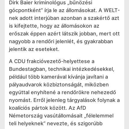
Dirk Baier kriminológus „bűnözési
gócpontként” írja le az állomásokat. A WELT-
nek adott interjúban azonban a szakértő azt
is kifejtette, hogy az állomásokon az
erőszak éppen azért látszik jobban, mert ott
nagyobb a rendőri jelenlét, és gyakrabban
jelentik az eseteket.
A CDU frakcióvezető-helyettese a
Bundestagban, technikai intézkedésekkel,
például több kamerával kívánja javítani a
pályaudvarok közbiztonságát, miközben
egyúttal enyhítené a rendőrökre nehezedő
nyomást. Erről jelenleg tárgyalások folynak a
koalíciós pártok között. Az AfD
Németország vasútállomásait „félelemmel
teli helyeknek” nevezte, és szigorúbb