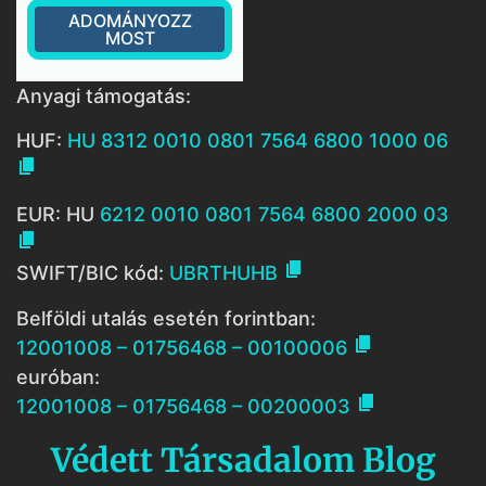
ADOMÁNYOZZ
MOST
Anyagi támogatás:
HUF:
HU 8312 0010 0801 7564 6800 1000 06

EUR: HU
6212 0010 0801 7564 6800 2000 03


SWIFT/BIC kód:
UBRTHUHB
Belföldi utalás esetén forintban:

12001008 – 01756468 – 00100006
euróban:

12001008 – 01756468 – 00200003
Védett Társadalom Blog