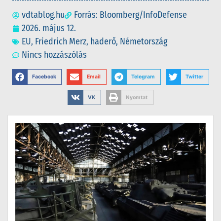
vdtablog.hu
Forrás: Bloomberg/InfoDefense
2026. május 12.
EU
,
Friedrich Merz
,
haderő
,
Németország
Nincs hozzászólás
Facebook
Email
Telegram
Twitter
VK
Nyomtat