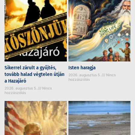
Sikerrel zárult a gyűjtés,
Isten haragja
tovább halad végtelen útján
2026. augusztus 5.
Nincs
hozzászólás
a Hazajáró
2026. augusztus 5.
Nincs
hozzászólás