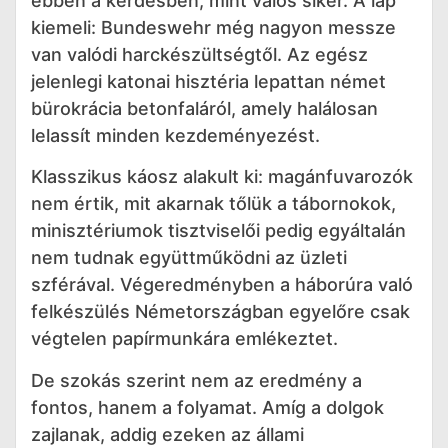
ebben a kérdésben, mint valós siker. A lap
kiemeli: Bundeswehr még nagyon messze
van valódi harckészültségtől. Az egész
jelenlegi katonai hisztéria lepattan német
bürokrácia betonfaláról, amely halálosan
lelassít minden kezdeményezést.
Klasszikus káosz alakult ki: magánfuvarozók
nem értik, mit akarnak tőlük a tábornokok,
minisztériumok tisztviselői pedig egyáltalán
nem tudnak együttműködni az üzleti
szférával. Végeredményben a háborúra való
felkészülés Németországban egyelőre csak
végtelen papírmunkára emlékeztet.
De szokás szerint nem az eredmény a
fontos, hanem a folyamat. Amíg a dolgok
zajlanak, addig ezeken az állami