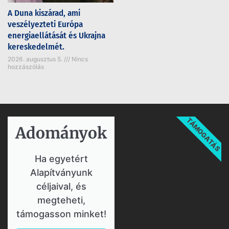
A Duna kiszárad, ami
veszélyezteti Európa
energiaellátását és Ukrajna
kereskedelmét.
2026. augusztus 5.
Nincs
hozzászólás
TÁMOGATÁS
Adományok​
Ha egyetért
Alapítványunk
céljaival, és
megteheti,
támogasson minket!