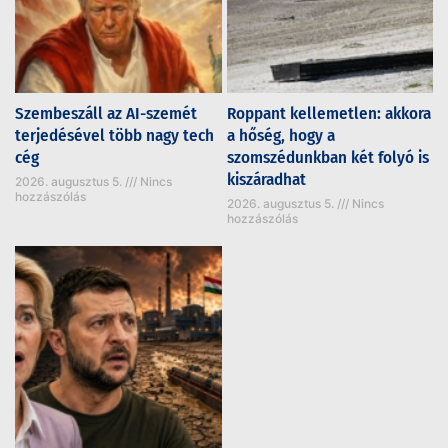
Szembeszáll az AI-szemét
Roppant kellemetlen: akkora
terjedésével több nagy tech
a hőség, hogy a
cég
szomszédunkban két folyó is
kiszáradhat
2026. augusztus 5.
Nincs
hozzászólás
2026. augusztus 5.
Nincs
hozzászólás