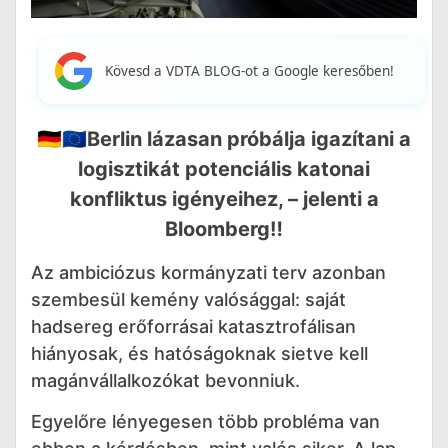
Kövesd a VDTA BLOG-ot a Google keresőben!
🇩🇪🇪🇺Berlin lázasan próbálja igazítani a
logisztikát potenciális katonai
konfliktus igényeihez, – jelenti a
Bloomberg‼️
Az ambiciózus kormányzati terv azonban
szembesül kemény valósággal: saját
hadsereg erőforrásai katasztrofálisan
hiányosak, és hatóságoknak sietve kell
magánvállalkozókat bevonniuk.
Egyelőre lényegesen több probléma van