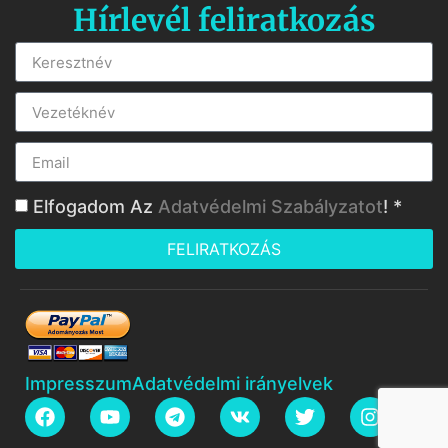
Hírlevél feliratkozás
Elfogadom Az
Adatvédelmi Szabályzatot
! *
FELIRATKOZÁS
Impresszum
Adatvédelmi irányelvek