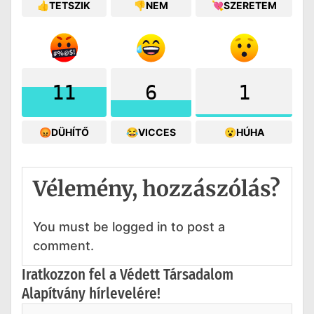
👍TETSZIK
👎NEM
💘SZERETEM
11
6
1
😡DÜHÍTŐ
😂VICCES
😮HÚHA
Vélemény, hozzászólás?
You must be logged in to post a
comment.
Iratkozzon fel a Védett Társadalom
Alapítvány hírlevelére!