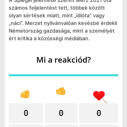
A Spiegel jelentése szerint Merz 2021 óta
számos feljelentést tett, többek között
olyan sértések miatt, mint „idióta” vagy
„náci”. Merzet nyilvánvalóan kevésbé érdekli
Németország gazdasága, mint a személyét
ért kritika a közösségi médiában.
Mi a reakciód?
0
0
0