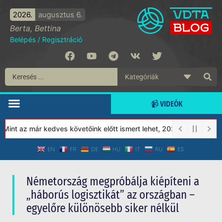
2026.
augusztus 6.
Berta, Bettina
Belépés
/
Regisztráció
📹 VIDEÓK
t az már kedves követőink előtt ismert lehet, 2023-tól a Védett 
EN
FR
DE
HU
IT
RU
ES
Németország megpróbálja kiépíteni a
„háborús logisztikát” az országban –
egyelőre különösebb siker nélkül