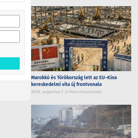
Marokkó és Törökország lett az EU–Kína
kereskedelmi vita új frontvonala
2026. augusztus 7.
Nincs hozzászólás