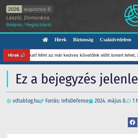
2026.
augusztus 8.
László, Domonkos
Belépés
/
Regisztráció
Hírek
Biztonság
Családvédelem
pítványunkat! Mint az már kedves követőink előtt ismert lehet, 20
Hírek 🔊
Ez a bejegyzés jelenl
vdtablog.hu
Forrás: InfoDefense
2024. május 8.
1 