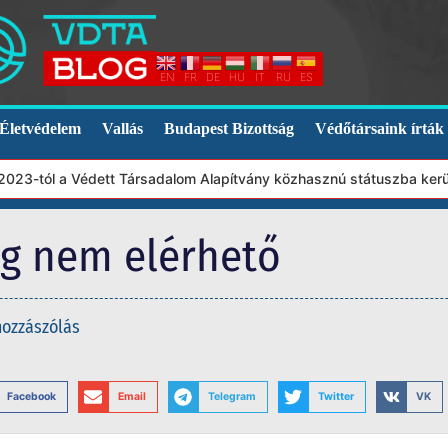
EN
FR
DE
HU
IT
RU
ES
Életvédelem
Vallás
Budapest Bizottság
Védőtársaink írták
23-tól a Védett Társadalom Alapítvány közhasznú státuszba került
eg nem elérhető
hozzászólás
Facebook
Email
Telegram
Twitter
VK