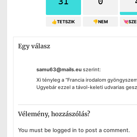
31
0
👍TETSZIK
👎NEM
💘SZ
Egy válasz
samu63@mails.eu
szerint:
Xi tényleg a “Francia irodalom gyöngysze
Ugyebár ezzel a távol-keleti udvarias ges
Vélemény, hozzászólás?
You must be logged in to post a comment.