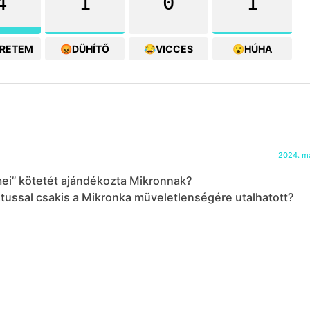
4
1
0
1
ERETEM
😡DÜHÍTŐ
😂VICCES
😮HÚHA
2024. má
mei” kötetét ajándékozta Mikronnak?
ztussal csakis a Mikronka müveletlenségére utalhatott?