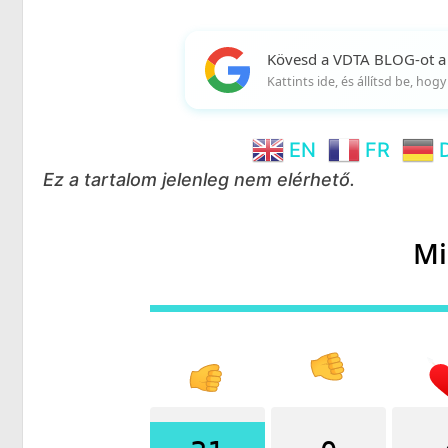
Kövesd a VDTA BLOG-ot a
Kattints ide, és állítsd be, ho
EN
FR
Ez a tartalom jelenleg nem elérhető.
Mi