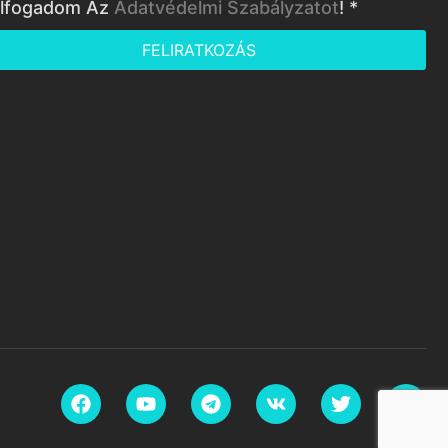
lfogadom Az
Adatvédelmi Szabályzatot
! *
FELIRATKOZÁS