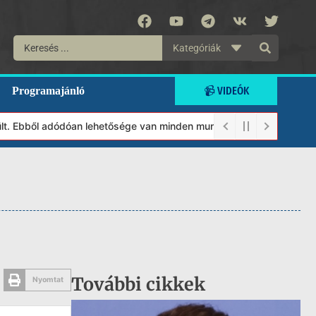
Kategóriák
📹 VIDEÓK
Programajánló
. Ebből adódóan lehetősége van minden munkánkat segíteni kívánó 
További cikkek
Nyomtat