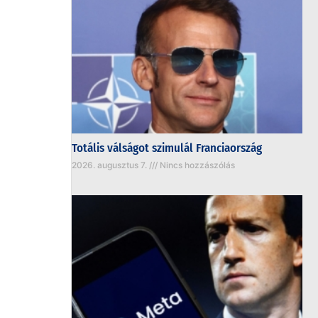
Totális válságot szimulál Franciaország
2026. augusztus 7.
Nincs hozzászólás