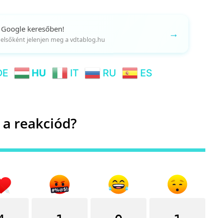
 Google keresőben!
→
gy elsőként jelenjen meg a vdtablog.hu
DE
HU
IT
RU
ES
 a reakciód?