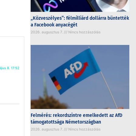
„Közveszélyes”: félmilliárd dollárra büntették
a Facebook anyacégét
2026. augusztus 7.
Nincs hozzászólás
jus 8. 17:52
Felmérés: rekordszintre emelkedett az AfD
támogatottsága Németországban
2026. augusztus 7.
Nincs hozzászólás