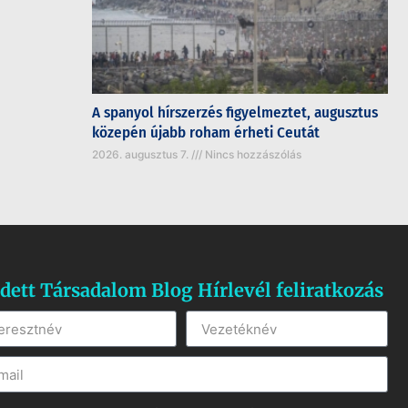
A spanyol hírszerzés figyelmeztet, augusztus
közepén újabb roham érheti Ceutát
2026. augusztus 7.
Nincs hozzászólás
dett Társadalom Blog Hírlevél feliratkozás