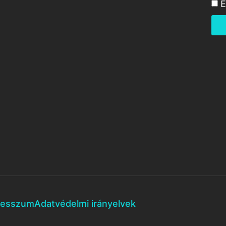
E
resszum
Adatvédelmi irányelvek