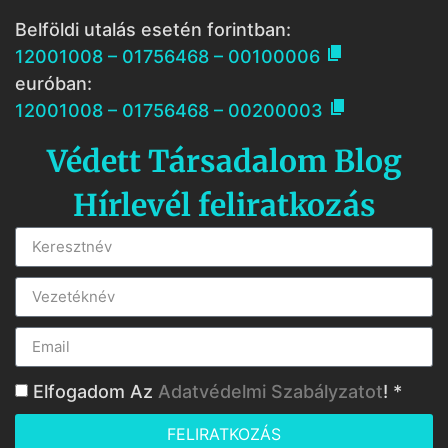
Belföldi utalás esetén forintban:

12001008 – 01756468 – 00100006
euróban:

12001008 – 01756468 – 00200003
Védett Társadalom Blog
Hírlevél feliratkozás
Elfogadom Az
Adatvédelmi Szabályzatot
! *
FELIRATKOZÁS