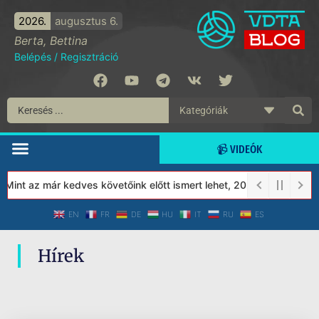
2026.
augusztus 6.
Berta, Bettina
Belépés
/
Regisztráció
📹 VIDEÓK
 Mint az már kedves követőink előtt ismert lehet, 2023-tól a Véde
EN
FR
DE
HU
IT
RU
ES
Hírek