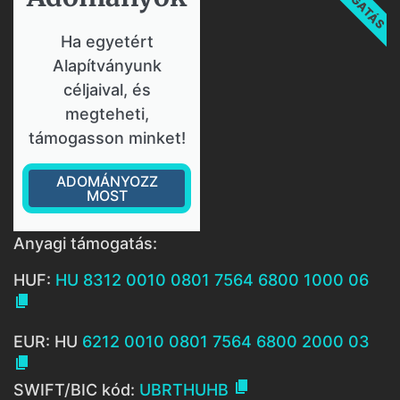
Ha egyetért
Alapítványunk
céljaival, és
megteheti,
támogasson minket!
ADOMÁNYOZZ
MOST
Anyagi támogatás:
HUF:
HU 8312 0010 0801 7564 6800 1000 06

EUR: HU
6212 0010 0801 7564 6800 2000 03


SWIFT/BIC kód:
UBRTHUHB