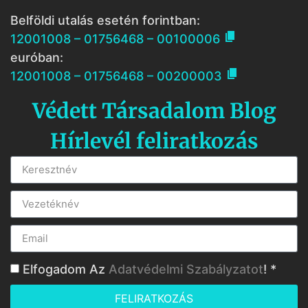
Belföldi utalás esetén forintban:

12001008 – 01756468 – 00100006
euróban:

12001008 – 01756468 – 00200003
Védett Társadalom Blog
Hírlevél feliratkozás
Elfogadom Az
Adatvédelmi Szabályzatot
! *
FELIRATKOZÁS