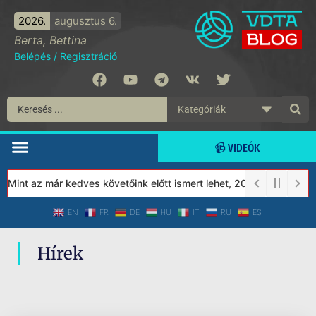
2026.
augusztus 6.
Berta, Bettina
Belépés
/
Regisztráció
📹 VIDEÓK
 Mint az már kedves követőink előtt ismert lehet, 2023-tól a Véd
EN
FR
DE
HU
IT
RU
ES
Hírek