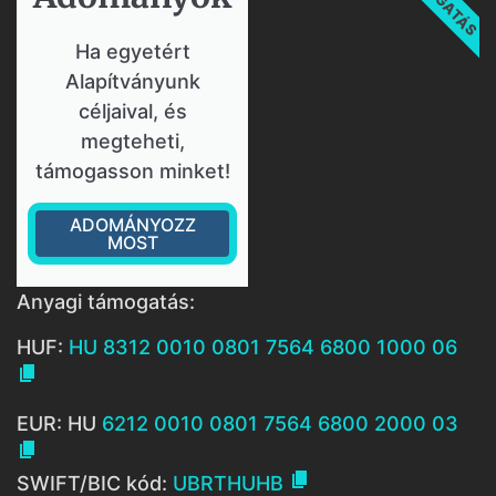
Ha egyetért
Alapítványunk
céljaival, és
megteheti,
támogasson minket!
ADOMÁNYOZZ
MOST
Anyagi támogatás:
HUF:
HU 8312 0010 0801 7564 6800 1000 06

EUR: HU
6212 0010 0801 7564 6800 2000 03


SWIFT/BIC kód:
UBRTHUHB