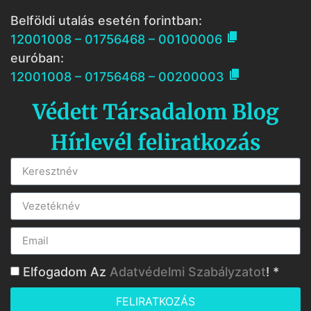
Belföldi utalás esetén forintban:

12001008 – 01756468 – 00100006
euróban:

12001008 – 01756468 – 00200003
Védett Társadalom Blog
Hírlevél feliratkozás
Elfogadom Az
Adatvédelmi Szabályzatot
! *
FELIRATKOZÁS