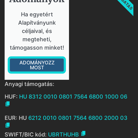
Ha egyetért
Alapítványunk
céljaival, és
megteheti,
támogasson minket!
ADOMÁNYOZZ
MOST
Anyagi támogatás:
HUF:
HU 8312 0010 0801 7564 6800 1000 06

EUR: HU
6212 0010 0801 7564 6800 2000 03


SWIFT/BIC kód:
UBRTHUHB