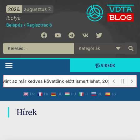
2026.
augusztus 7.
Ibolya
Belépés
/
Regisztráció
📹 VIDEÓK
Mint az már kedves követőink előtt ismert lehet, 2023-tól a Véde
EN
FR
DE
HU
IT
RU
ES
Hírek