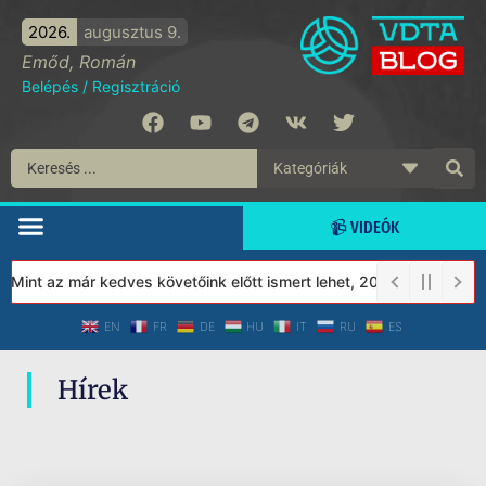
2026.
augusztus 9.
Emőd, Román
Belépés
/
Regisztráció
📹 VIDEÓK
 Mint az már kedves követőink előtt ismert lehet, 2023-tól a Véd
EN
FR
DE
HU
IT
RU
ES
Hírek