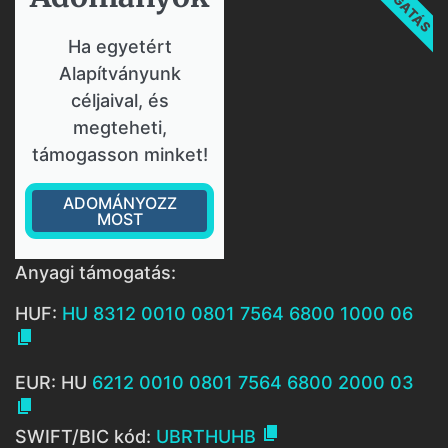
Ha egyetért
Alapítványunk
céljaival, és
megteheti,
támogasson minket!
ADOMÁNYOZZ
MOST
Anyagi támogatás:
HUF:
HU 8312 0010 0801 7564 6800 1000 06

EUR: HU
6212 0010 0801 7564 6800 2000 03


SWIFT/BIC kód:
UBRTHUHB