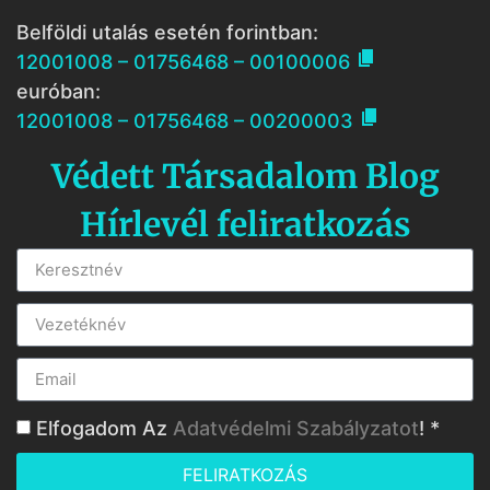
Belföldi utalás esetén forintban:

12001008 – 01756468 – 00100006
euróban:

12001008 – 01756468 – 00200003
Védett Társadalom Blog
Hírlevél feliratkozás
Elfogadom Az
Adatvédelmi Szabályzatot
! *
FELIRATKOZÁS