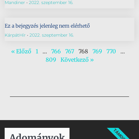
Mandiner
2022. szeptember 16.
Ez a bejegyzés jelenleg nem elérhető
KárpátHír
2022. szeptember 16.
« Előző
1
…
766
767
768
769
770
…
809
Következő »
TÁMOGATÁS
Adományok​