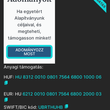
Ha egyetért
Alapítványunk
céljaival, és
megteheti,
támogasson minket!
ADOMÁNYOZZ
MOST
Anyagi támogatás:
HUF:
HU 8312 0010 0801 7564 6800 1000 06

EUR: HU
6212 0010 0801 7564 6800 2000 03


SWIFT/BIC kód:
UBRTHUHB