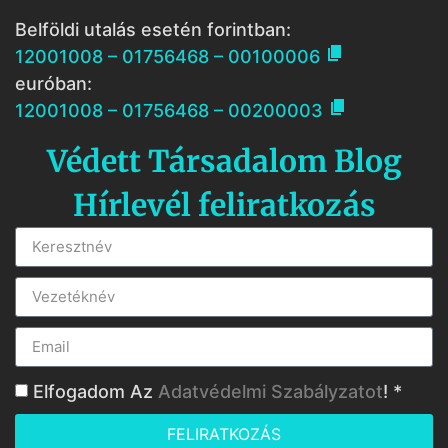
Belföldi utalás esetén forintban:

12001008 – 01756468 – 00100006
euróban:

12001008 – 01756468 – 00200003
Védett Társadalom Blog
Hírlevél feliratkozás
Elfogadom Az
Adatvédelmi Szabályzatot
! *
FELIRATKOZÁS