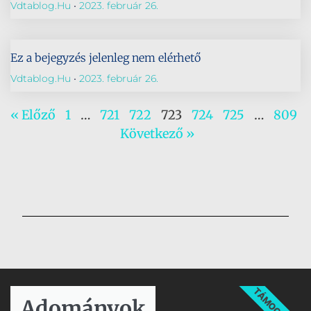
Vdtablog.hu
2023. február 26.
Ez a bejegyzés jelenleg nem elérhető
Vdtablog.hu
2023. február 26.
« Előző
1
…
721
722
723
724
725
…
809
Következő »
TÁMOGATÁS
Adományok​