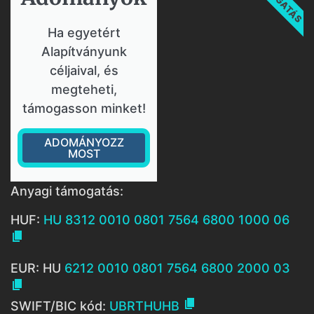
Ha egyetért
Alapítványunk
céljaival, és
megteheti,
támogasson minket!
ADOMÁNYOZZ
MOST
Anyagi támogatás:
HUF:
HU 8312 0010 0801 7564 6800 1000 06

EUR: HU
6212 0010 0801 7564 6800 2000 03


SWIFT/BIC kód:
UBRTHUHB