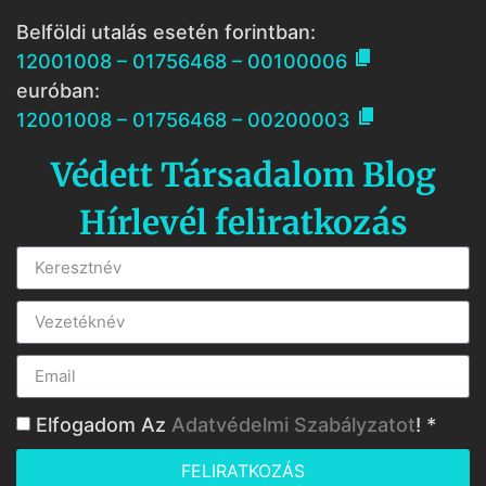
Belföldi utalás esetén forintban:

12001008 – 01756468 – 00100006
euróban:

12001008 – 01756468 – 00200003
Védett Társadalom Blog
Hírlevél feliratkozás
Elfogadom Az
Adatvédelmi Szabályzatot
! *
FELIRATKOZÁS