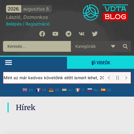
2026.
augusztus 8.
László, Domonkos
Belépés
/
Regisztráció
📹 VIDEÓK
 Mint az már kedves követőink előtt ismert lehet, 2023-tól a Véd
EN
FR
DE
HU
IT
RU
ES
Hírek