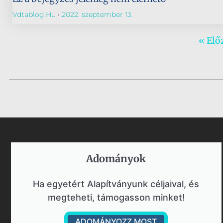
Vdtablog.hu
2022. szeptember 13.
« Elő
Adományok​
Ha egyetért Alapítványunk céljaival, és
megteheti, támogasson minket!
ADOMÁNYOZZ MOST