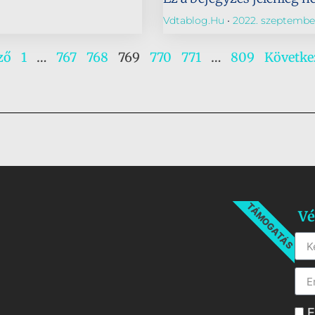
Vdtablog.hu
2022. szeptember
ző
1
…
767
768
769
770
771
…
809
Követke
TÁMOGATÁS
Vé
E