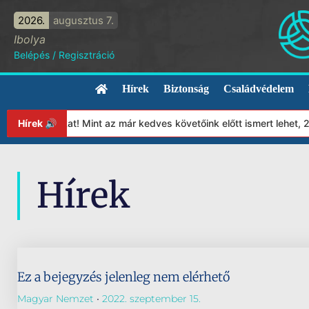
2026.
augusztus 7.
Ibolya
Belépés
/
Regisztráció
Hírek
Biztonság
Családvédelem
lapítványunkat! Mint az már kedves követőink előtt ismert lehet, 
Hírek 🔊
Hírek
Ez a bejegyzés jelenleg nem elérhető
Magyar Nemzet
2022. szeptember 15.