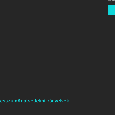
resszum
Adatvédelmi irányelvek