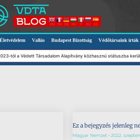
EN
FR
DE
HU
IT
RU
ES
Életvédelem
Vallás
Budapest Bizottság
Védőtársaink írták
2023-tól a Védett Társadalom Alapítvány közhasznú státuszba kerü
Ez a bejegyzés jelenleg n
Magyar Nemzet
2022. szeptem