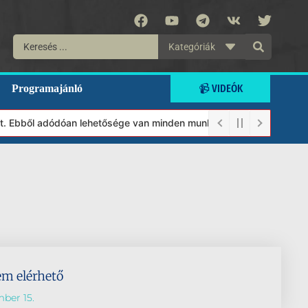
Kategóriák
📹 VIDEÓK
Programajánló
lt. Ebből adódóan lehetősége van minden munkánkat segíteni kíván
em elérhető
ber 15.