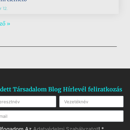
 12.
ző »
dett Társadalom Blog Hírlevél feliratkozás
lfogadom Az
Adatvédelmi Szabályzatot
! *