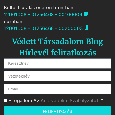
Belföldi utalás esetén forintban:

12001008 – 01756468 – 00100006
euróban:

12001008 – 01756468 – 00200003
Védett Társadalom Blog
Hírlevél feliratkozás
Elfogadom Az
Adatvédelmi Szabályzatot
! *
FELIRATKOZÁS