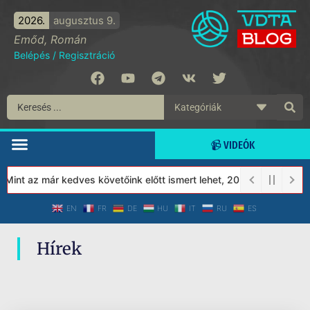
2026.
augusztus 9.
Emőd, Román
Belépés
/
Regisztráció
📹 VIDEÓK
 Mint az már kedves követőink előtt ismert lehet, 2023-tól a Véde
EN
FR
DE
HU
IT
RU
ES
Hírek