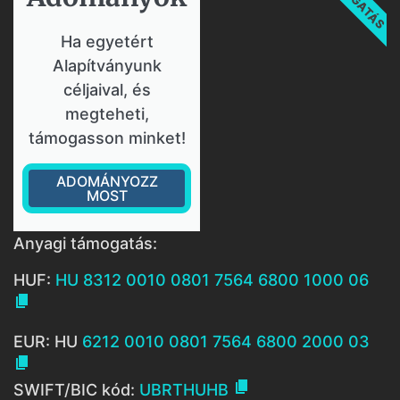
Ha egyetért
Alapítványunk
céljaival, és
megteheti,
támogasson minket!
ADOMÁNYOZZ
MOST
Anyagi támogatás:
HUF:
HU 8312 0010 0801 7564 6800 1000 06

EUR: HU
6212 0010 0801 7564 6800 2000 03


SWIFT/BIC kód:
UBRTHUHB