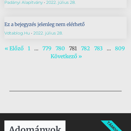
Padányi Alapítvány
2022. július 28.
Ez a bejegyzés jelenleg nem elérhető
Vdtablog.hu
2022. július 28.
« Előző
1
…
779
780
781
782
783
…
809
Következő »
TÁMOGATÁS
Adományok​