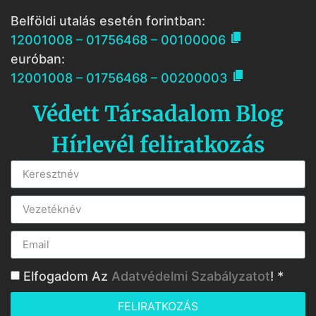
Belföldi utalás esetén forintban:

12001008 – 01756468 – 00100006
euróban:

12001008 – 01756468 – 00200003
Védett Társadalom Blog
Hírlevél feliratkozás
Elfogadom Az
Adatvédelmi Szabályzatot
! *
FELIRATKOZÁS