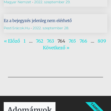
Magyar Nemzet
2022. szeptember 29.
Ez a bejegyzés jelenleg nem elérhető
PestiSrácok.hu
2022. szeptember 28.
« Előző
1
…
762
763
764
765
766
…
809
Következő »
TÁMOGATÁS
Adományok​