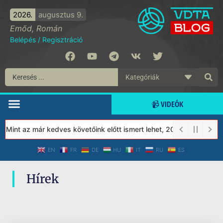
2026.
augusztus 9.
Emőd, Román
Belépés
/
Regisztráció
📹 VIDEÓK
 Mint az már kedves követőink előtt ismert lehet, 2023-tól a Véd
EN
FR
DE
HU
IT
RU
ES
Hírek