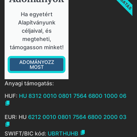
Ha egyetért
Alapítványunk
céljaival, és
megteheti,
támogasson minket!
ADOMÁNYOZZ
MOST
Anyagi támogatás:
HUF:
HU 8312 0010 0801 7564 6800 1000 06

EUR: HU
6212 0010 0801 7564 6800 2000 03


SWIFT/BIC kód:
UBRTHUHB