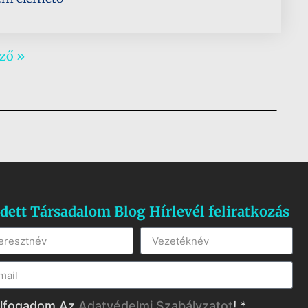
ző »
dett Társadalom Blog Hírlevél feliratkozás
lfogadom Az
Adatvédelmi Szabályzatot
! *