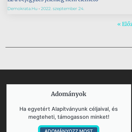
Demokrata.hu
2022. szeptember 24.
« Elő
Adományok​
Ha egyetért Alapítványunk céljaival, és
megteheti, támogasson minket!
ADOMÁNYOZZ MOST