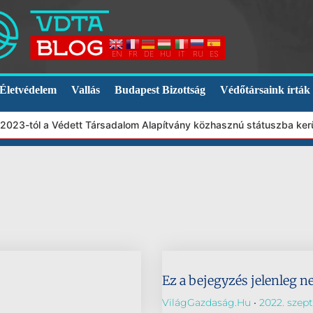
EN
FR
DE
HU
IT
RU
ES
Életvédelem
Vallás
Budapest Bizottság
Védőtársaink írták
, 2023-tól a Védett Társadalom Alapítvány közhasznú státuszba ker
Ez a bejegyzés jelenleg n
VilágGazdaság.hu
2022. szep