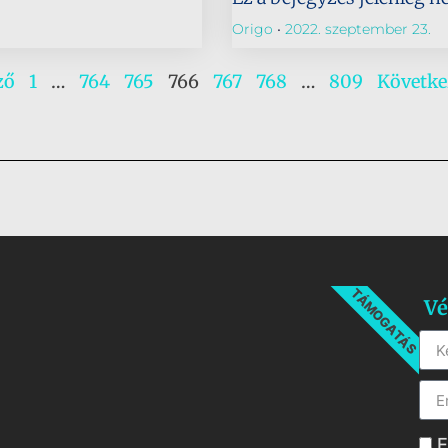
Origo
2022. szeptember 23.
ző
1
…
764
765
766
767
768
…
809
Követke
TÁMOGATÁS
Vé
E