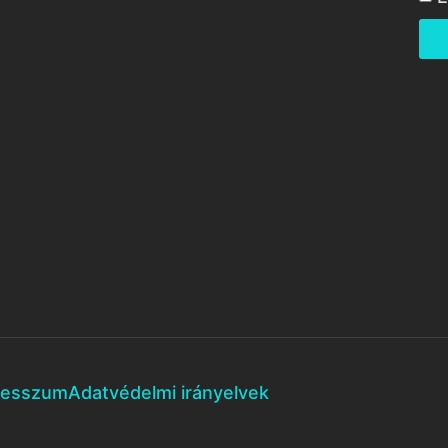
resszum
Adatvédelmi irányelvek