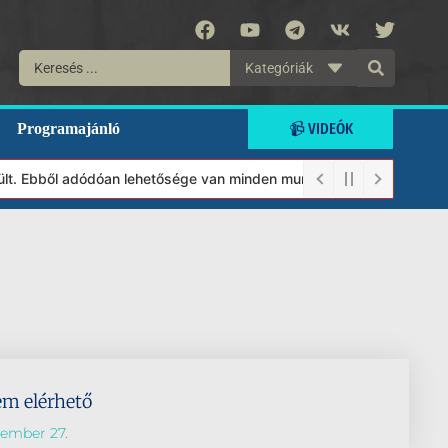
Kategóriák
📹 VIDEÓK
Programajánló
ült. Ebből adódóan lehetősége van minden munkánkat segíteni kívá
em elérhető
tember 27.