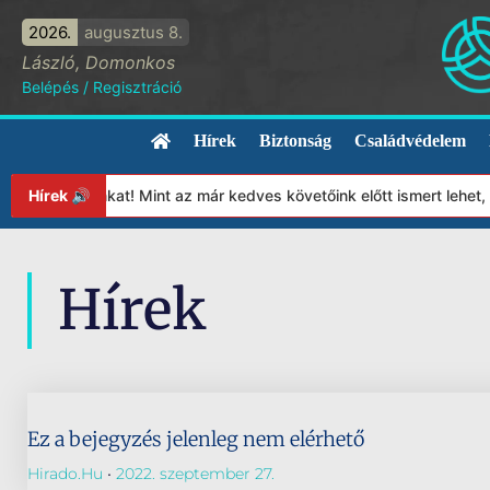
2026.
augusztus 8.
László, Domonkos
Belépés
/
Regisztráció
Hírek
Biztonság
Családvédelem
Alapítványunkat! Mint az már kedves követőink előtt ismert lehet
Hírek 🔊
Hírek
Ez a bejegyzés jelenleg nem elérhető
Hirado.hu
2022. szeptember 27.