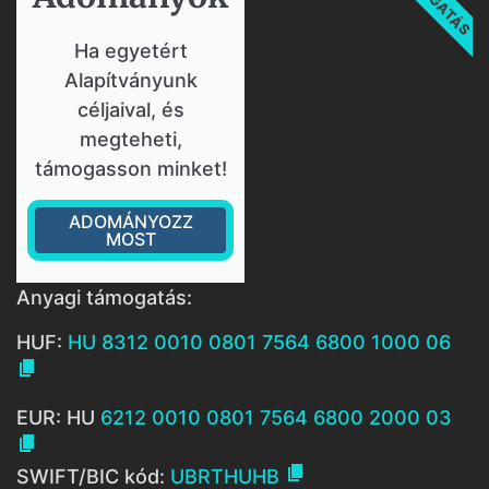
Ha egyetért
Alapítványunk
céljaival, és
megteheti,
támogasson minket!
ADOMÁNYOZZ
MOST
Anyagi támogatás:
HUF:
HU 8312 0010 0801 7564 6800 1000 06

EUR: HU
6212 0010 0801 7564 6800 2000 03


SWIFT/BIC kód:
UBRTHUHB