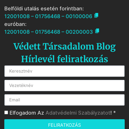
Belföldi utalás esetén forintban:

12001008 – 01756468 – 00100006
euróban:

12001008 – 01756468 – 00200003
Védett Társadalom Blog
Hírlevél feliratkozás
Elfogadom Az
Adatvédelmi Szabályzatot
! *
FELIRATKOZÁS