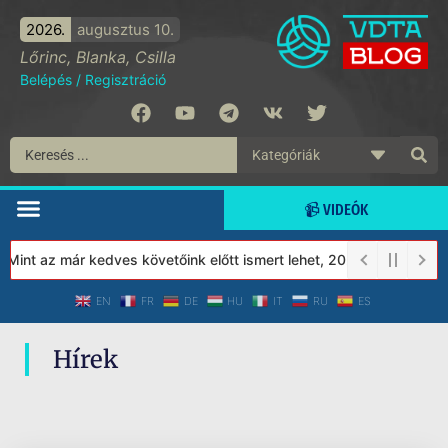
2026.
augusztus 10.
Lőrinc, Blanka, Csilla
Belépés
/
Regisztráció
📹 VIDEÓK
 Mint az már kedves követőink előtt ismert lehet, 2023-tól a Véde
EN
FR
DE
HU
IT
RU
ES
Hírek