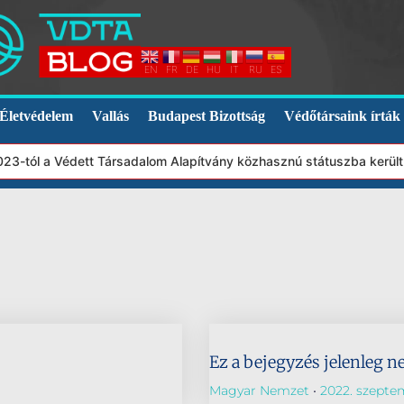
EN
FR
DE
HU
IT
RU
ES
Életvédelem
Vallás
Budapest Bizottság
Védőtársaink írták
2023-tól a Védett Társadalom Alapítvány közhasznú státuszba kerül
Ez a bejegyzés jelenleg n
Magyar Nemzet
2022. szepte