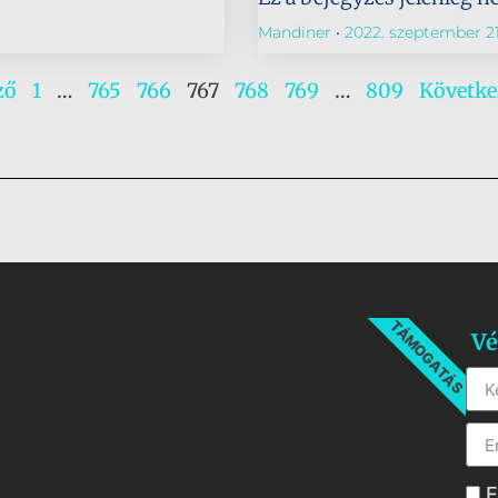
Mandiner
2022. szeptember 21
ző
1
…
765
766
767
768
769
…
809
Követke
TÁMOGATÁS
Vé
E