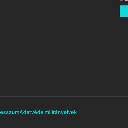
resszum
Adatvédelmi irányelvek