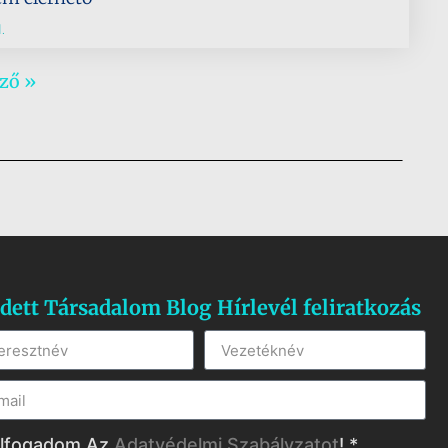
.
ző »
dett Társadalom Blog Hírlevél feliratkozás
lfogadom Az
Adatvédelmi Szabályzatot
! *