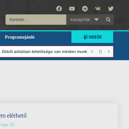
Kategóriák
📹 VIDEÓK
Programajánló
t. Ebből adódóan lehetősége van minden munkánkat segíteni kívánó
em elérhető
mber 23.