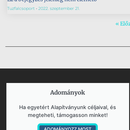
Tuzfalcsoport
2022. szeptember 21.
« Elő
Adományok​
Ha egyetért Alapítványunk céljaival, és
megteheti, támogasson minket!
ADOMÁNYOZZ MOST