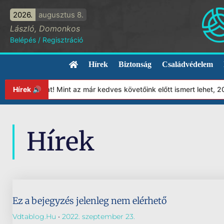
2026.
augusztus 8.
László, Domonkos
Belépés
/
Regisztráció
Hírek
Biztonság
Családvédelem
apítványunkat! Mint az már kedves követőink előtt ismert lehet, 
Hírek 🔊
Hírek
Ez a bejegyzés jelenleg nem elérhető
Vdtablog.hu
2022. szeptember 23.