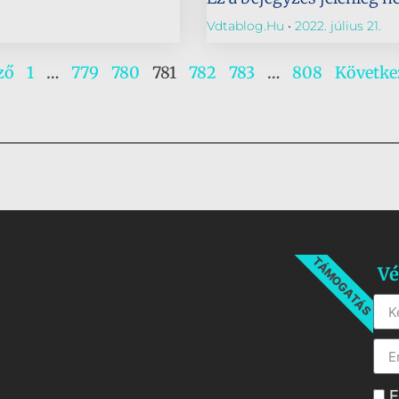
Vdtablog.hu
2022. július 21.
ző
1
…
779
780
781
782
783
…
808
Követke
TÁMOGATÁS
Vé
E