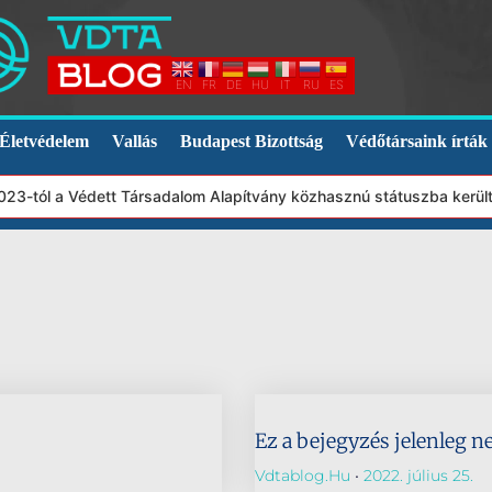
EN
FR
DE
HU
IT
RU
ES
Életvédelem
Vallás
Budapest Bizottság
Védőtársaink írták
2023-tól a Védett Társadalom Alapítvány közhasznú státuszba kerü
Ez a bejegyzés jelenleg n
Vdtablog.hu
2022. július 25.