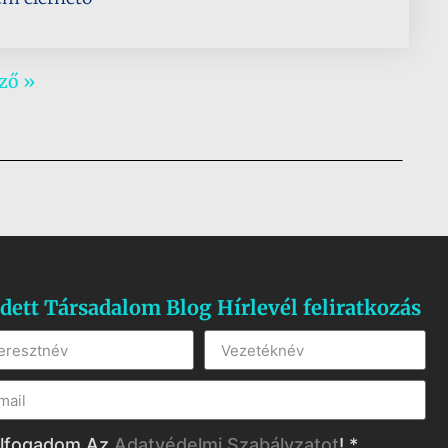
ző »
dett Társadalom Blog Hírlevél feliratkozás
lfogadom Az
Adatvédelmi Szabályzatot
! *