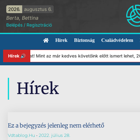
2026.
augusztus 6.
Berta, Bettina
Belépés
/
Regisztráció
Hírek
Biztonság
Családvédelem
apítványunkat! Mint az már kedves követőink előtt ismert lehet, 
Hírek 🔊
Hírek
Ez a bejegyzés jelenleg nem elérhető
Vdtablog.hu
2022. július 28.