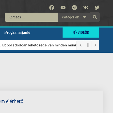
Kategóriák
📹 VIDEÓK
Programajánló
lt. Ebből adódóan lehetősége van minden munkánkat segíteni kíván
em elérhető