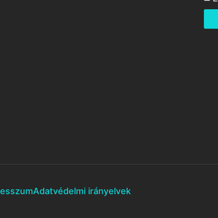
resszum
Adatvédelmi irányelvek