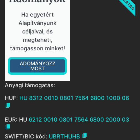
Ha egyetért
Alapítványunk
céljaival, és
megteheti,
támogasson minket!
ADOMÁNYOZZ
MOST
Anyagi támogatás:
HUF:
HU 8312 0010 0801 7564 6800 1000 06

EUR: HU
6212 0010 0801 7564 6800 2000 03


SWIFT/BIC kód:
UBRTHUHB