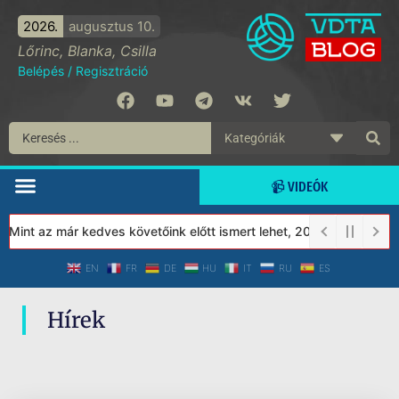
2026.
augusztus 10.
Lőrinc, Blanka, Csilla
Belépés
/
Regisztráció
📹 VIDEÓK
 Mint az már kedves követőink előtt ismert lehet, 2023-tól a Véd
EN
FR
DE
HU
IT
RU
ES
Hírek