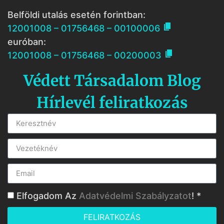
Belföldi utalás esetén forintban:

12001008 – 01756468 – 00100006
euróban:

12001008 – 01756468 – 00200003
Védett Társadalom Blog
Hírlevél feliratkozás
Elfogadom Az
Adatvédelmi Szabályzatot
! *
FELIRATKOZÁS