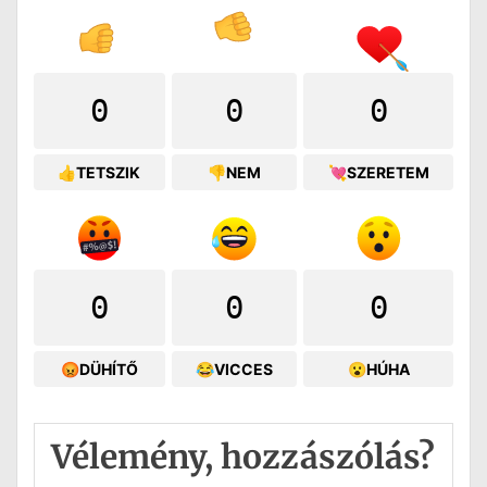
0
0
0
👍TETSZIK
👎NEM
💘SZERETEM
0
0
0
😡DÜHÍTŐ
😂VICCES
😮HÚHA
Vélemény, hozzászólás?