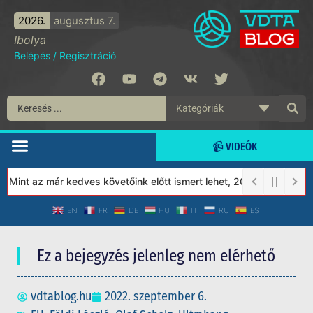
2026.
augusztus 7.
Ibolya
Belépés
/
Regisztráció
📹 VIDEÓK
int az már kedves követőink előtt ismert lehet, 2023-tól a Védet
EN
FR
DE
HU
IT
RU
ES
Ez a bejegyzés jelenleg nem elérhető
vdtablog.hu
2022. szeptember 6.