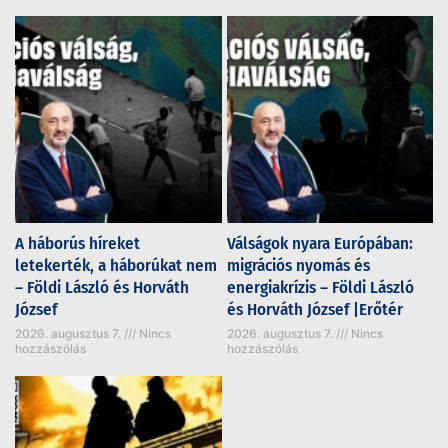
A háborús híreket
Válságok nyara Európában:
letekerték, a háborúkat nem
migrációs nyomás és
– Földi László és Horváth
energiakrízis – Földi László
József
és Horváth József |Erőtér
2026. augusztus 7.
Nincs
2026. augusztus 7.
Nincs
hozzászólás
hozzászólás