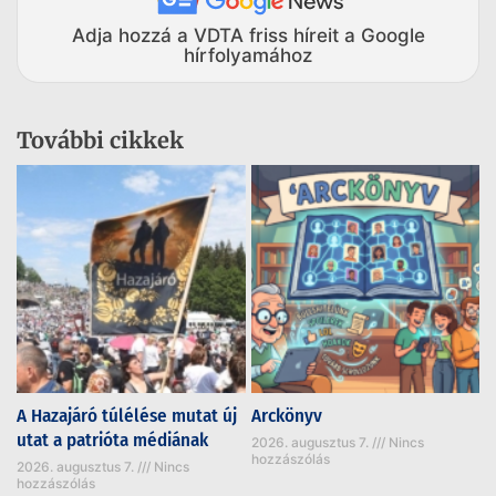
Adja hozzá a VDTA friss híreit a Google
hírfolyamához
További cikkek
A Hazajáró túlélése mutat új
Arckönyv
utat a patrióta médiának
2026. augusztus 7.
Nincs
hozzászólás
2026. augusztus 7.
Nincs
hozzászólás