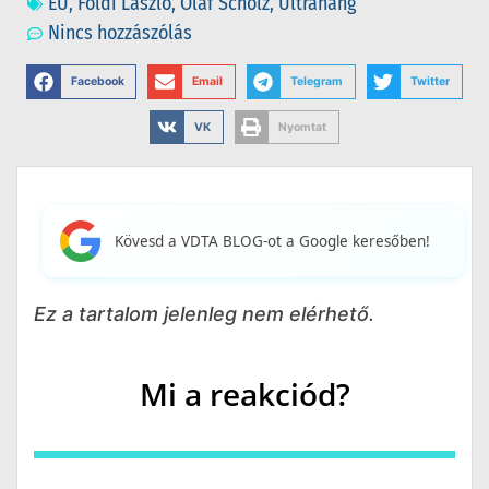
EU
,
Földi László
,
Olaf Scholz
,
Ultrahang
Nincs hozzászólás
Facebook
Email
Telegram
Twitter
VK
Nyomtat
Kövesd a VDTA BLOG-ot a Google keresőben!
Ez a tartalom jelenleg nem elérhető.
Mi a reakciód?