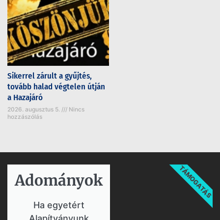
Sikerrel zárult a gyűjtés,
tovább halad végtelen útján
a Hazajáró
2026. augusztus 5.
Nincs
hozzászólás
TÁMOGATÁS
Adományok​
Ha egyetért
Alapítványunk