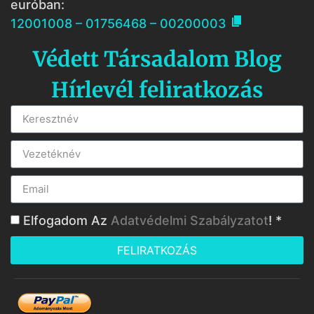
euróban:

12001008 – 01756468 – 00200003
Védett Társadalom Blog
Hírlevél feliratkozás
Elfogadom Az
Adatvédelmi Szabályzatot
! *
FELIRATKOZÁS