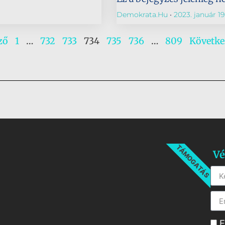
Demokrata.hu
2023. január 19
ző
1
…
732
733
734
735
736
…
809
Követke
TÁMOGATÁS
Vé
E