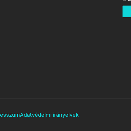
resszum
Adatvédelmi irányelvek