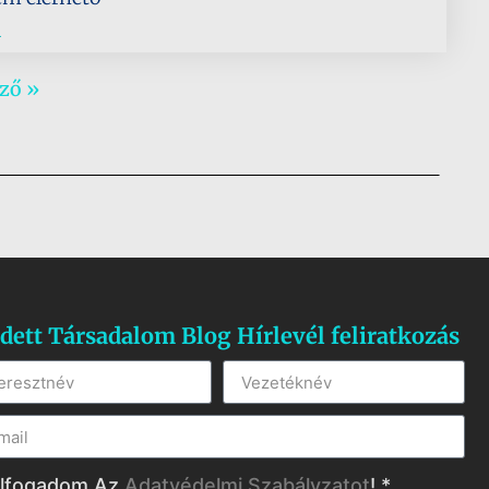
.
ző »
dett Társadalom Blog Hírlevél feliratkozás
lfogadom Az
Adatvédelmi Szabályzatot
! *