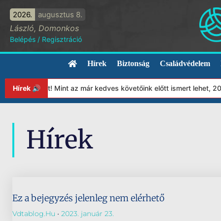
2026.
augusztus 8.
László, Domonkos
Belépés
/
Regisztráció
Hírek
Biztonság
Családvédelem
pítványunkat! Mint az már kedves követőink előtt ismert lehet, 2
Hírek 🔊
Hírek
Ez a bejegyzés jelenleg nem elérhető
Vdtablog.hu
2023. január 23.