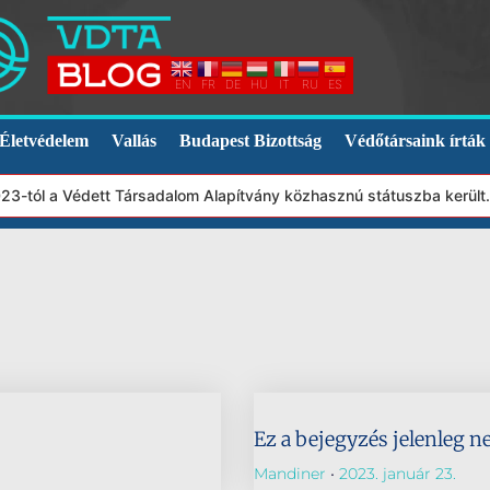
EN
FR
DE
HU
IT
RU
ES
Életvédelem
Vallás
Budapest Bizottság
Védőtársaink írták
023-tól a Védett Társadalom Alapítvány közhasznú státuszba kerül
Ez a bejegyzés jelenleg n
Mandiner
2023. január 23.