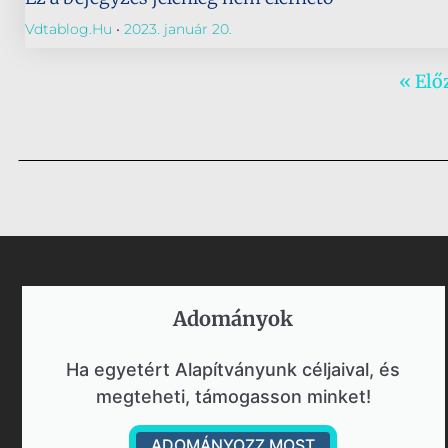
Vdtablog.hu
2023. január 20.
« Elő
Adományok​
Ha egyetért Alapítványunk céljaival, és
megteheti, támogasson minket!
ADOMÁNYOZZ MOST