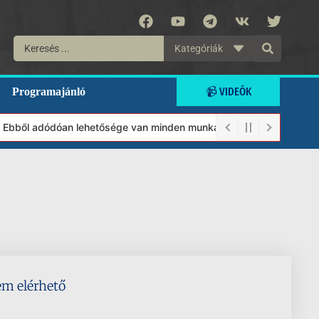
Kategóriák
📹 VIDEÓK
Programajánló
t. Ebből adódóan lehetősége van minden munkánkat segíteni kívánó
em elérhető