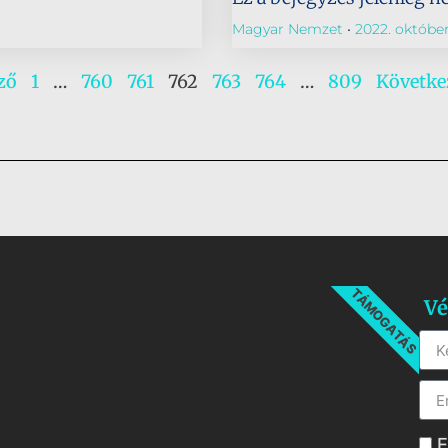
Magyar Nemzet
2022. október
ző
1
…
760
761
762
763
764
…
809
Követke
TÁMOGATÁS
Vé
E