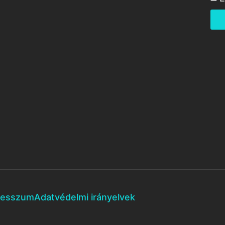
resszum
Adatvédelmi irányelvek