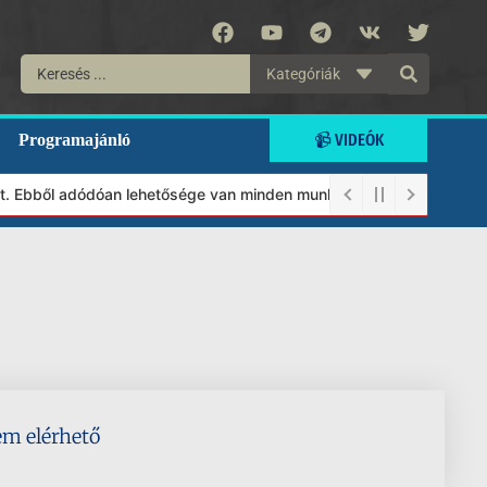
Kategóriák
📹 VIDEÓK
Programajánló
lt. Ebből adódóan lehetősége van minden munkánkat segíteni kíván
em elérhető