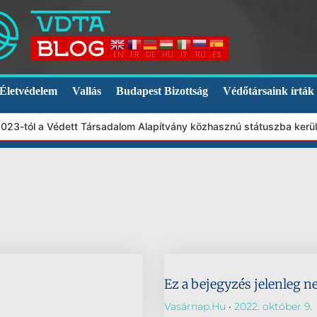
EN
FR
DE
HU
IT
RU
ES
Életvédelem
Vallás
Budapest Bizottság
Védőtársaink írták
2023-tól a Védett Társadalom Alapítvány közhasznú státuszba kerü
Ez a bejegyzés jelenleg n
Vasárnap.hu
2022. október 9.