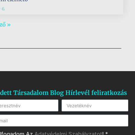
 6.
ző »
dett Társadalom Blog Hírlevél feliratkozás
lfogadom Az
Adatvédelmi Szabályzatot
! *