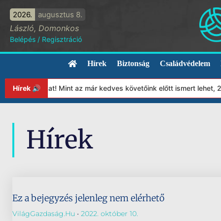
2026.
augusztus 8.
László, Domonkos
Belépés
/
Regisztráció
Hírek
Biztonság
Családvédelem
lapítványunkat! Mint az már kedves követőink előtt ismert lehet, 
Hírek 🔊
Hírek
Ez a bejegyzés jelenleg nem elérhető
VilágGazdaság.hu
2022. október 10.