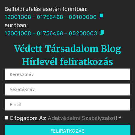
Belföldi utalás esetén forintban:

12001008 – 01756468 – 00100006
euróban:

12001008 – 01756468 – 00200003
Védett Társadalom Blog
Hírlevél feliratkozás
Elfogadom Az
Adatvédelmi Szabályzatot
! *
FELIRATKOZÁS