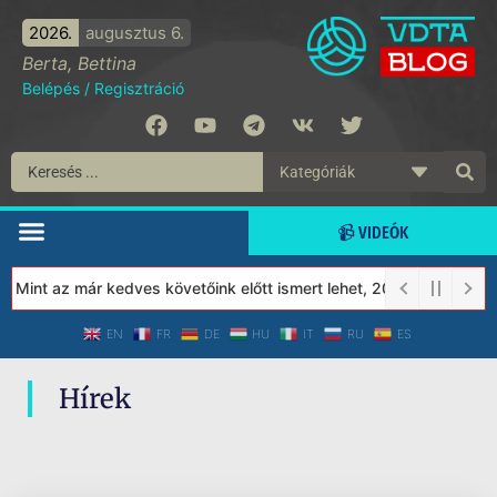
2026.
augusztus 6.
Berta, Bettina
Belépés
/
Regisztráció
📹 VIDEÓK
! Mint az már kedves követőink előtt ismert lehet, 2023-tól a Véd
EN
FR
DE
HU
IT
RU
ES
Hírek