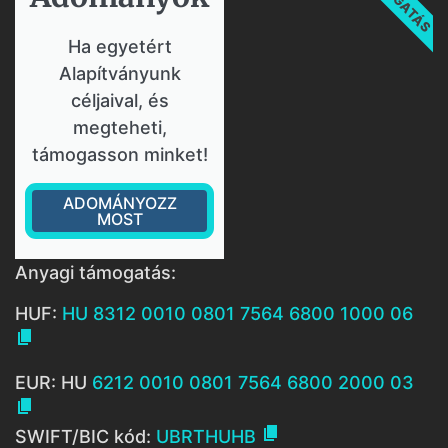
Ha egyetért
Alapítványunk
céljaival, és
megteheti,
támogasson minket!
ADOMÁNYOZZ
MOST
Anyagi támogatás:
HUF:
HU 8312 0010 0801 7564 6800 1000 06

EUR: HU
6212 0010 0801 7564 6800 2000 03


SWIFT/BIC kód:
UBRTHUHB