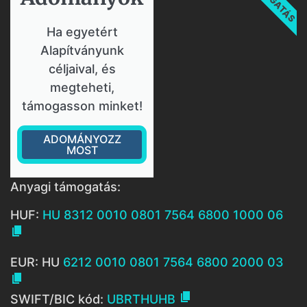
Ha egyetért
Alapítványunk
céljaival, és
megteheti,
támogasson minket!
ADOMÁNYOZZ
MOST
Anyagi támogatás:
HUF:
HU 8312 0010 0801 7564 6800 1000 06

EUR: HU
6212 0010 0801 7564 6800 2000 03


SWIFT/BIC kód:
UBRTHUHB