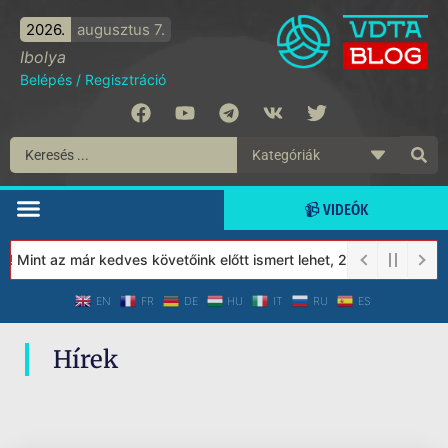
2026.
augusztus 7.
Ibolya
Belépés
/
Regisztráció
📹 VIDEÓK
! Mint az már kedves követőink előtt ismert lehet, 2023-tól a Vé
EN
FR
DE
HU
IT
RU
ES
Hírek