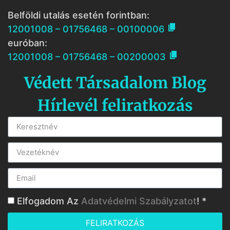
Belföldi utalás esetén forintban:

12001008 – 01756468 – 00100006
euróban:

12001008 – 01756468 – 00200003
Védett Társadalom Blog
Hírlevél feliratkozás
Elfogadom Az
Adatvédelmi Szabályzatot
! *
FELIRATKOZÁS