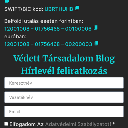


SWIFT/BIC kód:
UBRTHUHB
Belföldi utalás esetén forintban:

12001008 – 01756468 – 00100006
euróban:

12001008 – 01756468 – 00200003
Védett Társadalom Blog
Hírlevél feliratkozás
Elfogadom Az
Adatvédelmi Szabályzatot
! *