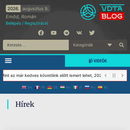
2026.
augusztus 9.
Emőd, Román
Belépés
/
Regisztráció
📹 VIDEÓK
nt az már kedves követőink előtt ismert lehet, 2023-tól a Védett
EN
FR
DE
HU
IT
RU
ES
Hírek