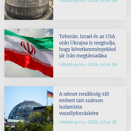
Vdtablog.hu
2026. július 28.
Teherán: Izrael és az USA
után Ukrajna is megtudja,
hogy következményekkel
jár Irán megtámadása
Vdtablog.hu
2026. július 28.
A német rendőrség 410
embert tart számon
iszlamista
veszélyforrásként
Vdtablog.hu
2026. július 28.