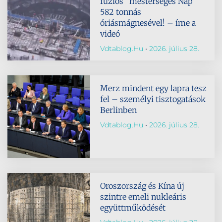
fúziós “mesterséges Nap”
582 tonnás
óriásmágnesével! – íme a
videó
Vdtablog.hu
2026. július 28.
Merz mindent egy lapra tesz
fel – személyi tisztogatások
Berlinben
Vdtablog.hu
2026. július 28.
Oroszország és Kína új
szintre emeli nukleáris
együttműködését