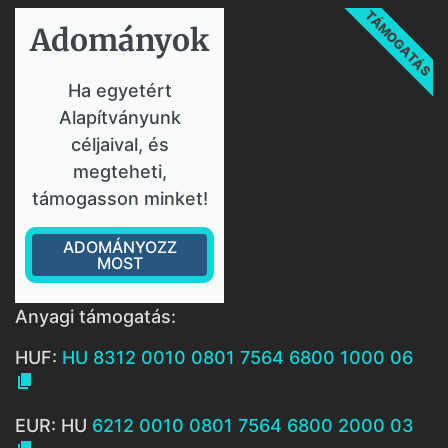
TÁMOGATÁS
Adományok​
Ha egyetért
Alapítványunk
céljaival, és
megteheti,
támogasson minket!
ADOMÁNYOZZ
MOST
Anyagi támogatás:
HUF:
HU 8312 0010 0801 7564 6800 1000 06

EUR: HU
6212 0010 0801 7564 6800 2000 03