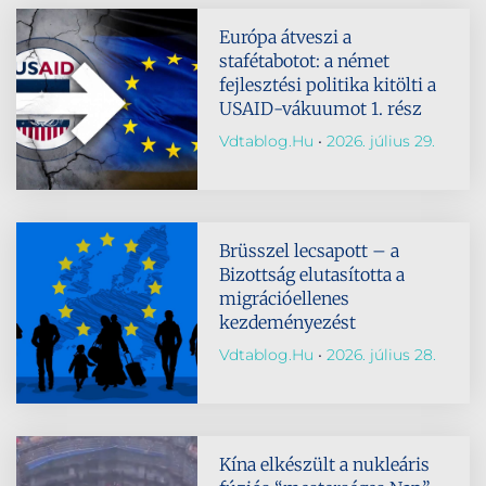
Európa átveszi a
stafétabotot: a német
fejlesztési politika kitölti a
USAID-vákuumot 1. rész
Vdtablog.hu
2026. július 29.
Brüsszel lecsapott – a
Bizottság elutasította a
migrációellenes
kezdeményezést
Vdtablog.hu
2026. július 28.
Kína elkészült a nukleáris