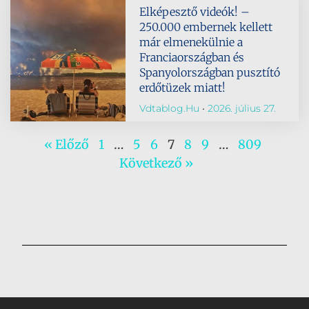
Elképesztő videók! –
250.000 embernek kellett
már elmenekülnie a
Franciaországban és
Spanyolországban pusztító
erdőtüzek miatt!
Vdtablog.hu
2026. július 27.
« Előző
1
…
5
6
7
8
9
…
809
Következő »