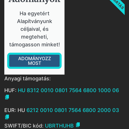
Ha egyetért
Alapítványunk
céljaival, és
megteheti,
támogasson minket!
ADOMÁNYOZZ
MOST
Anyagi támogatás:
HUF:
HU 8312 0010 0801 7564 6800 1000 06

EUR: HU
6212 0010 0801 7564 6800 2000 03


SWIFT/BIC kód:
UBRTHUHB