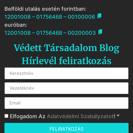
Belföldi utalás esetén forintban:

12001008 – 01756468 – 00100006
euróban:

12001008 – 01756468 – 00200003
Védett Társadalom Blog
Hírlevél feliratkozás
Elfogadom Az
Adatvédelmi Szabályzatot
! *
FELIRATKOZÁS