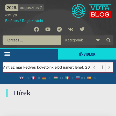
2026.
augusztus 7.
Ibolya
Belépés
/
Regisztráció
📹 VIDEÓK
 Mint az már kedves követőink előtt ismert lehet, 2023-tól a Véde
EN
FR
DE
HU
IT
RU
ES
Hírek