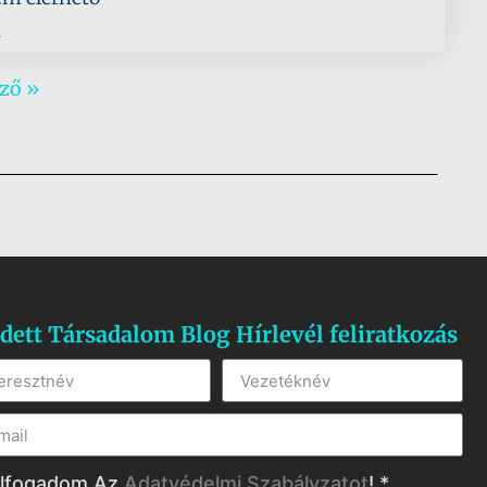
.
ző »
dett Társadalom Blog Hírlevél feliratkozás
lfogadom Az
Adatvédelmi Szabályzatot
! *