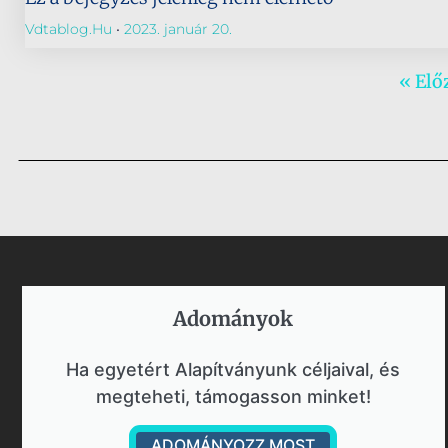
Vdtablog.hu
2023. január 20.
« Elő
Adományok​
Ha egyetért Alapítványunk céljaival, és
megteheti, támogasson minket!
ADOMÁNYOZZ MOST