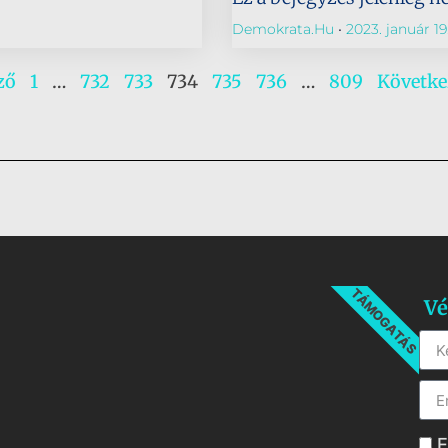
Demokrata.hu
2023. január 19
ző
1
…
732
733
734
735
736
…
809
Követke
TÁMOGATÁS
Vé
E