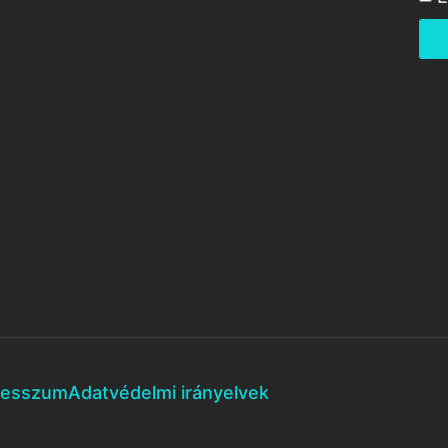
resszum
Adatvédelmi irányelvek