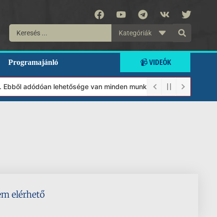
Kategóriák
📹 VIDEÓK
Programajánló
t. Ebből adódóan lehetősége van minden munkánkat segíteni kívánó
em elérhető