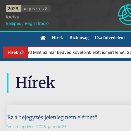
2026.
augusztus 8.
Ibolya
Belépés
/
Regisztráció
Hírek
Biztonság
Családvédelem
apítványunkat! Mint az már kedves követőink előtt ismert lehet, 
Hírek 🔊
Hírek
Ez a bejegyzés jelenleg nem elérhető
Vdtablog.hu
2023. január 23.