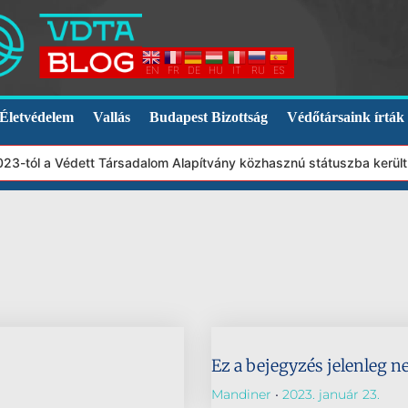
EN
FR
DE
HU
IT
RU
ES
Életvédelem
Vallás
Budapest Bizottság
Védőtársaink írták
2023-tól a Védett Társadalom Alapítvány közhasznú státuszba kerül
Ez a bejegyzés jelenleg n
Mandiner
2023. január 23.