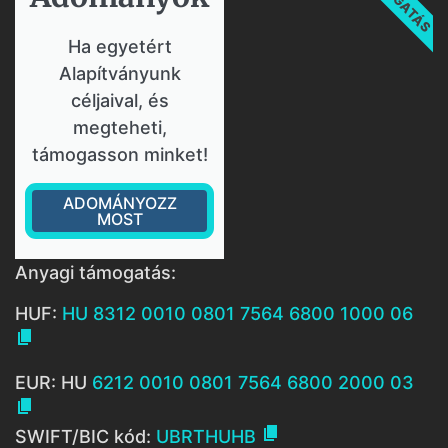
Ha egyetért
Alapítványunk
céljaival, és
megteheti,
támogasson minket!
ADOMÁNYOZZ
MOST
Anyagi támogatás:
HUF:
HU 8312 0010 0801 7564 6800 1000 06

EUR: HU
6212 0010 0801 7564 6800 2000 03


SWIFT/BIC kód:
UBRTHUHB