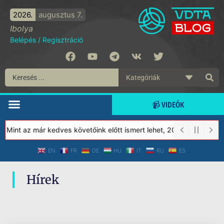
2026.
augusztus 7.
Ibolya
Belépés
/
Regisztráció
📹 VIDEÓK
 Mint az már kedves követőink előtt ismert lehet, 2023-tól a Véd
EN
FR
DE
HU
IT
RU
ES
Hírek