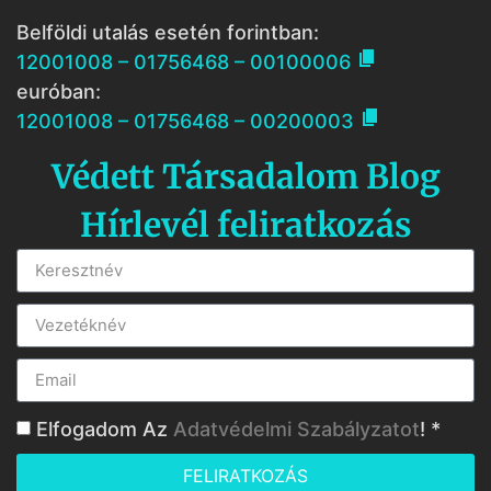
Belföldi utalás esetén forintban:

12001008 – 01756468 – 00100006
euróban:

12001008 – 01756468 – 00200003
Védett Társadalom Blog
Hírlevél feliratkozás
Elfogadom Az
Adatvédelmi Szabályzatot
! *
FELIRATKOZÁS