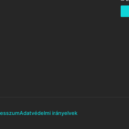
resszum
Adatvédelmi irányelvek