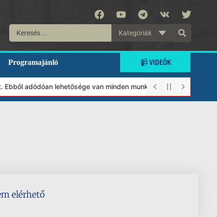
Kategóriák
📹 VIDEÓK
Programajánló
lt. Ebből adódóan lehetősége van minden munkánkat segíteni kíván
em elérhető