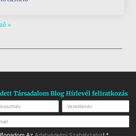
ző »
dett Társadalom Blog Hírlevél feliratkozás
lfogadom Az
Adatvédelmi Szabályzatot
! *