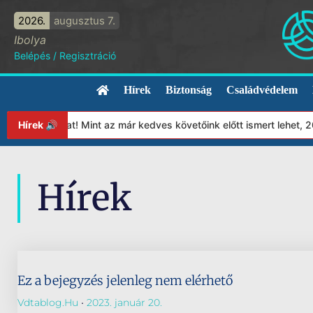
2026.
augusztus 7.
Ibolya
Belépés
/
Regisztráció
Hírek
Biztonság
Családvédelem
apítványunkat! Mint az már kedves követőink előtt ismert lehet, 
Hírek 🔊
Hírek
Ez a bejegyzés jelenleg nem elérhető
Vdtablog.hu
2023. január 20.