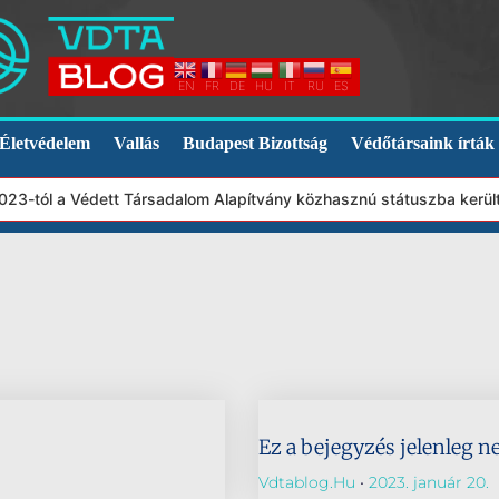
EN
FR
DE
HU
IT
RU
ES
Életvédelem
Vallás
Budapest Bizottság
Védőtársaink írták
2023-tól a Védett Társadalom Alapítvány közhasznú státuszba kerü
Ez a bejegyzés jelenleg n
Vdtablog.hu
2023. január 20.