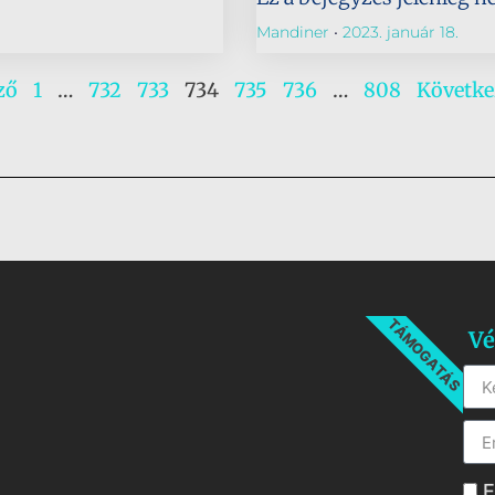
Mandiner
2023. január 18.
ző
1
…
732
733
734
735
736
…
808
Követke
TÁMOGATÁS
Vé
E