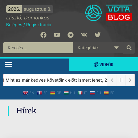
2026.
augusztus 8.
László, Domonkos
Belépés
/
Regisztráció
📹 VIDEÓK
! Mint az már kedves követőink előtt ismert lehet, 2023-tól a Vé
EN
FR
DE
HU
IT
RU
ES
Hírek