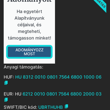
Ha egyetért
Alapítványunk
céljaival, és
megteheti,
támogasson minket!
ADOMÁNYOZZ
MOST
Anyagi támogatás:
HUF:
HU 8312 0010 0801 7564 6800 1000 06

EUR: HU
6212 0010 0801 7564 6800 2000 03


SWIFT/BIC kód:
UBRTHUHB