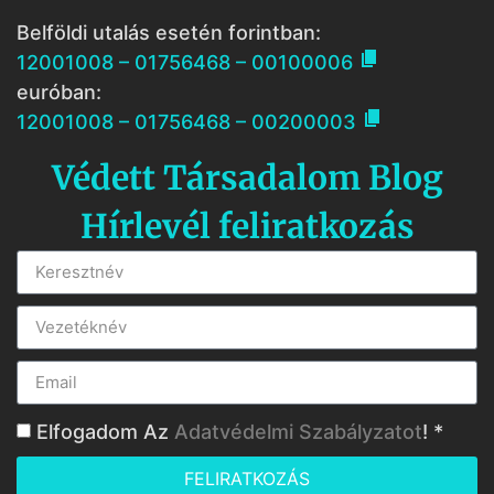
Belföldi utalás esetén forintban:

12001008 – 01756468 – 00100006
euróban:

12001008 – 01756468 – 00200003
Védett Társadalom Blog
Hírlevél feliratkozás
Elfogadom Az
Adatvédelmi Szabályzatot
! *
FELIRATKOZÁS