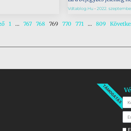
Vdtablog.hu
2022. szeptember
ző
1
…
767
768
769
770
771
…
809
Követke
TÁMOGATÁS
Vé
E