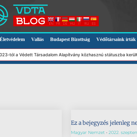
EN
FR
DE
HU
IT
RU
ES
Életvédelem
Vallás
Budapest Bizottság
Védőtársaink írták
2023-tól a Védett Társadalom Alapítvány közhasznú státuszba kerü
Ez a bejegyzés jelenleg n
Magyar Nemzet
2022. szeptem