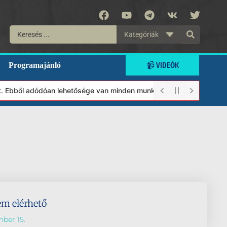
Kategóriák
📹 VIDEÓK
Programajánló
lt. Ebből adódóan lehetősége van minden munkánkat segíteni kíván
em elérhető
ber 15.