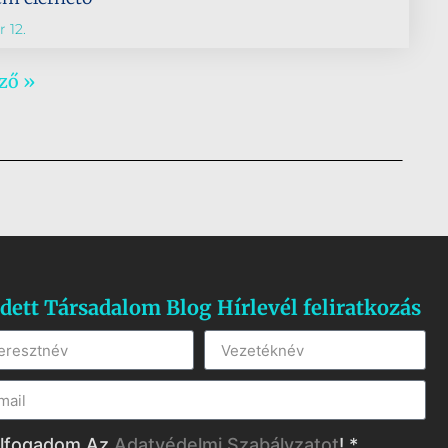
 12.
ző »
dett Társadalom Blog Hírlevél feliratkozás
lfogadom Az
Adatvédelmi Szabályzatot
! *