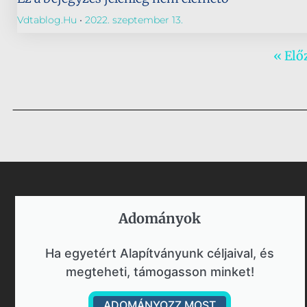
Vdtablog.hu
2022. szeptember 13.
« Elő
Adományok​
Ha egyetért Alapítványunk céljaival, és
megteheti, támogasson minket!
ADOMÁNYOZZ MOST