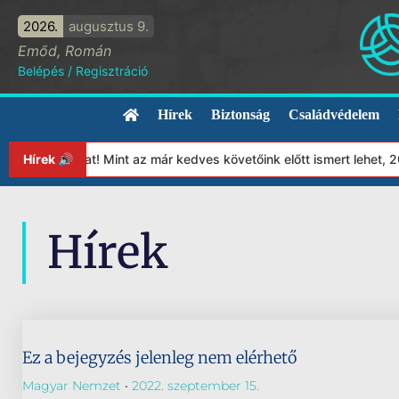
2026.
augusztus 9.
Emőd, Román
Belépés
/
Regisztráció
Hírek
Biztonság
Családvédelem
apítványunkat! Mint az már kedves követőink előtt ismert lehet, 
Hírek 🔊
Hírek
Ez a bejegyzés jelenleg nem elérhető
Magyar Nemzet
2022. szeptember 15.