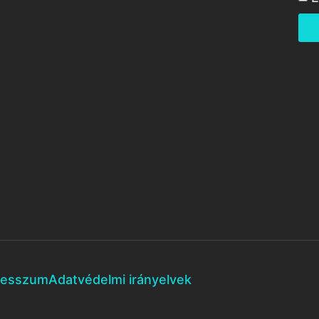
resszum
Adatvédelmi irányelvek