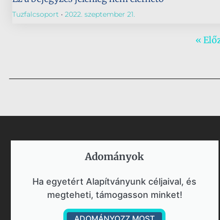
Tuzfalcsoport
2022. szeptember 21.
« Elő
Adományok​
Ha egyetért Alapítványunk céljaival, és
megteheti, támogasson minket!
ADOMÁNYOZZ MOST