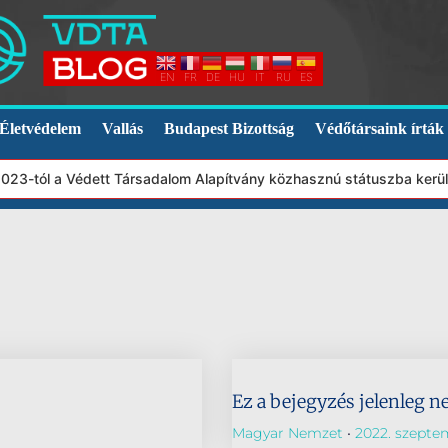
EN
FR
DE
HU
IT
RU
ES
Életvédelem
Vallás
Budapest Bizottság
Védőtársaink írták
 2023-tól a Védett Társadalom Alapítvány közhasznú státuszba ker
Ez a bejegyzés jelenleg n
Magyar Nemzet
2022. szepte