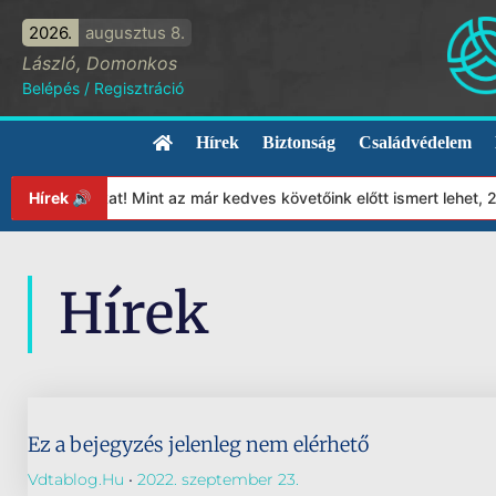
2026.
augusztus 8.
László, Domonkos
Belépés
/
Regisztráció
Hírek
Biztonság
Családvédelem
lapítványunkat! Mint az már kedves követőink előtt ismert lehet,
Hírek 🔊
Hírek
Ez a bejegyzés jelenleg nem elérhető
Vdtablog.hu
2022. szeptember 23.