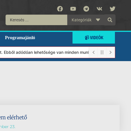
Kategóriák
📹 VIDEÓK
Programajánló
ült. Ebből adódóan lehetősége van minden munkánkat segíteni kíván
em elérhető
mber 23.