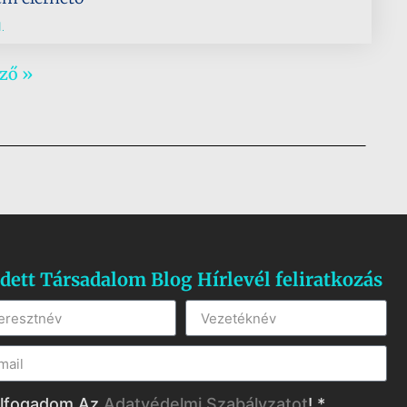
.
ző »
dett Társadalom Blog Hírlevél feliratkozás
lfogadom Az
Adatvédelmi Szabályzatot
! *