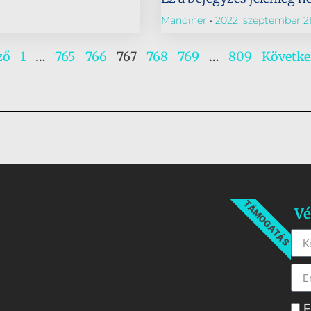
Mandiner
2022. szeptember 21
ző
1
…
765
766
767
768
769
…
809
Követke
TÁMOGATÁS
Vé
E