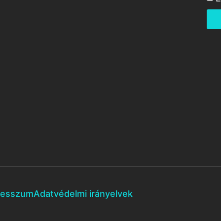
resszum
Adatvédelmi irányelvek