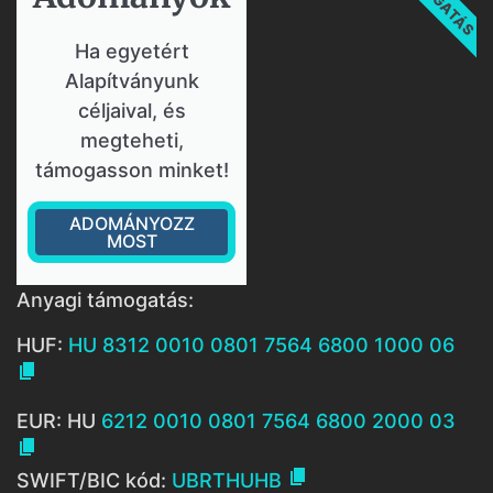
Ha egyetért
Alapítványunk
céljaival, és
megteheti,
támogasson minket!
ADOMÁNYOZZ
MOST
Anyagi támogatás:
HUF:
HU 8312 0010 0801 7564 6800 1000 06

EUR: HU
6212 0010 0801 7564 6800 2000 03


SWIFT/BIC kód:
UBRTHUHB