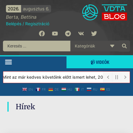
2026.
augusztus 6.
Berta, Bettina
Belépés
/
Regisztráció
📹 VIDEÓK
 Mint az már kedves követőink előtt ismert lehet, 2023-tól a Véde
EN
FR
DE
HU
IT
RU
ES
Hírek