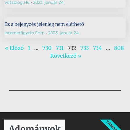
Vdtablog.hu
2023. január 24.
Ez a bejegyzés jelenleg nem elérhető
Internetfigyelo.com
2023. január 24.
« Előző
1
…
730
731
732
733
734
…
808
Következő »
TÁMOGATÁS
Adományok​