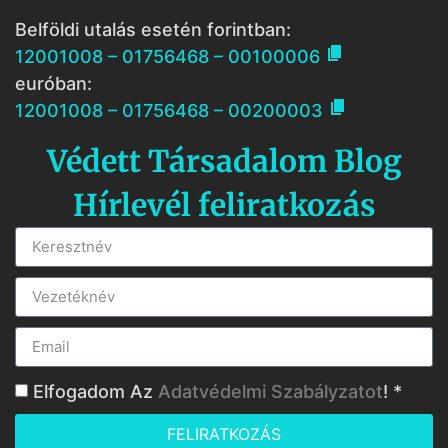
Belföldi utalás esetén forintban:

12001008 – 01756468 – 00100006
euróban:

12001008 – 01756468 – 00200003
Védett Társadalom Blog
Hírlevél feliratkozás
Elfogadom Az
Adatvédelmi Szabályzatot
! *
FELIRATKOZÁS