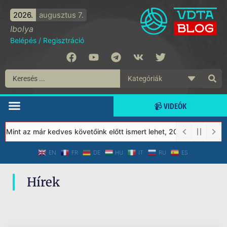
2026.
augusztus 7.
Ibolya
Belépés
/
Regisztráció
📹 VIDEÓK
 Mint az már kedves követőink előtt ismert lehet, 2023-tól a Véd
EN
FR
DE
HU
IT
RU
ES
Hírek