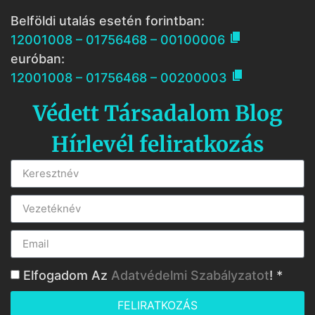
Belföldi utalás esetén forintban:

12001008 – 01756468 – 00100006
euróban:

12001008 – 01756468 – 00200003
Védett Társadalom Blog
Hírlevél feliratkozás
Elfogadom Az
Adatvédelmi Szabályzatot
! *
FELIRATKOZÁS