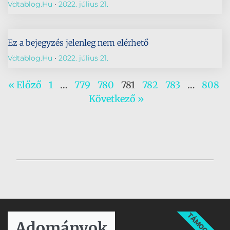
Vdtablog.hu
2022. július 21.
Ez a bejegyzés jelenleg nem elérhető
Vdtablog.hu
2022. július 21.
« Előző
1
…
779
780
781
782
783
…
808
Következő »
TÁMOGATÁS
Adományok​