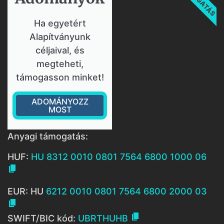
Ha egyetért
Alapítványunk
céljaival, és
megteheti,
támogasson minket!
ADOMÁNYOZZ
MOST
Anyagi támogatás:
HUF:
HU 8312 0010 0801 7564 6800 1000 06

EUR: HU
6212 0010 0801 7564 6800 2000 03


SWIFT/BIC kód:
UBRTHUHB