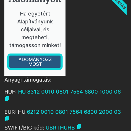
Ha egyetért
Alapítványunk
céljaival, és
megteheti,
támogasson minket!
ADOMÁNYOZZ
MOST
Anyagi támogatás:
HUF:
HU 8312 0010 0801 7564 6800 1000 06

EUR: HU
6212 0010 0801 7564 6800 2000 03


SWIFT/BIC kód:
UBRTHUHB