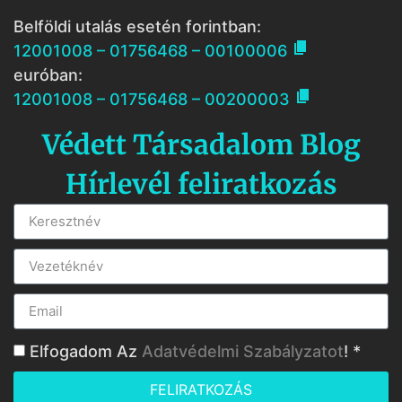
Belföldi utalás esetén forintban:

12001008 – 01756468 – 00100006
euróban:

12001008 – 01756468 – 00200003
Védett Társadalom Blog
Hírlevél feliratkozás
Elfogadom Az
Adatvédelmi Szabályzatot
! *
FELIRATKOZÁS