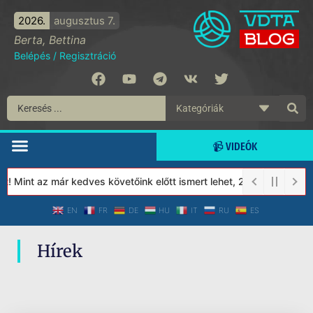
2026.
augusztus 7.
Berta, Bettina
Belépés
/
Regisztráció
📹 VIDEÓK
! Mint az már kedves követőink előtt ismert lehet, 2023-tól a Vé
EN
FR
DE
HU
IT
RU
ES
Hírek